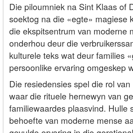
Die piloumniek na Sint Klaas of 
soektog na die «egte» magiese ka
die ekspitsentrum van moderne m
onderhou deur die verbruikerssam
kulturele teks wat deur families 
persoonlike ervaring omgeskep 
Die resiedensies spel die rol va
waar die rituele hernewyn van g
familiewaardes plaasvind. Hulle 
behoefte van moderne mense aan
gevulde ervaring in die gerationa