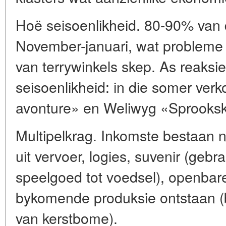
Hoë seisoenlikheid. 80-90% van di
November-januari, wat probleme 
van terrywinkels skep. As reaksie
seisoenlikheid: in die somer ver
avonture» en Weliwyg «Sprooks
Multipelkrag. Inkomste bestaan ni
uit vervoer, logies, suvenir (geb
speelgoed tot voedsel), openbar
bykomende produksie ontstaan (b
van kerstbome).