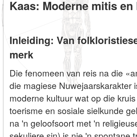
Kaas: Moderne mitis en 
Inleiding: Van folkloristies
merk
Die fenomeen van reis na die «a
die magiese Nuwejaarskarakter i
moderne kultuur wat op die kruis
toerisme en sosiale sielkunde ge
na 'n geloofsoort met 'n religieu
sekuliere sin) is nie 'n spontane 