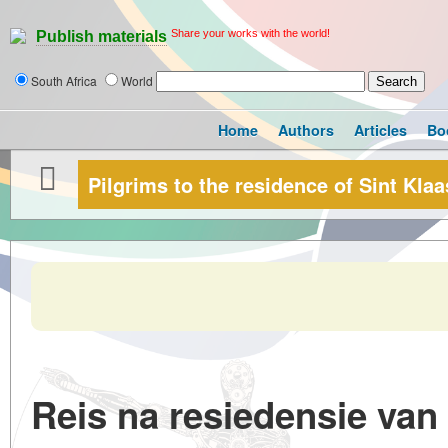
Share your works with the world!
Publish materials
South Africa
World
Home
Authors
Articles
Bo
Pilgrims to the residence of Sint Kl
Reis na resiedensie van