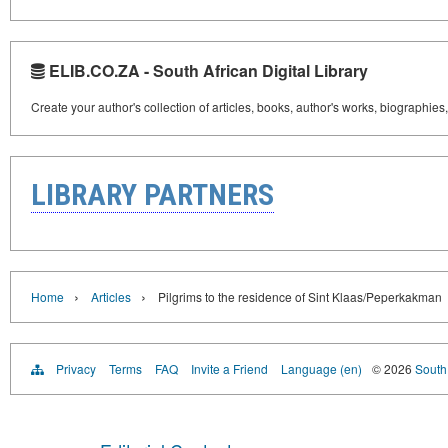
ELIB.CO.ZA - South African Digital Library
Create your author's collection of articles, books, author's works, biographies
LIBRARY PARTNERS
›
›
Home
Articles
Pilgrims to the residence of Sint Klaas/Peperkakman
Privacy
Terms
FAQ
Invite a Friend
Language (en)
© 2026
South 