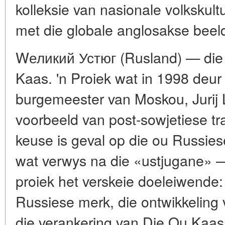
kolleksie van nasionale volkskult
met die globale anglosakse beeld
Wеликий Устюг (Rusland) — die
Kaas. 'n Proiek wat in 1998 deur
burgemeester van Moskou, Jurij Lu
voorbeeld van post-sowjetiese tra
keuse is geval op die ou Russie
wat verwys na die «ustjugane» —
proiek het verskeie doeleiwende:
Russiese merk, die ontwikkeling
die verankering van Die Ou Kaas 