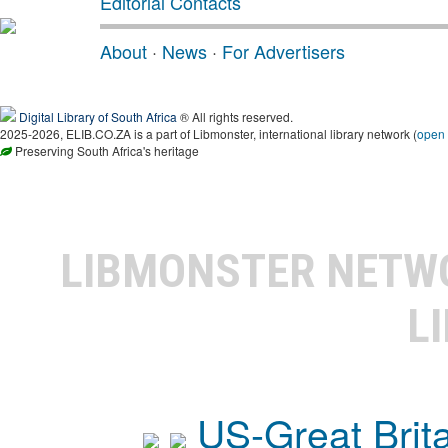
Editorial Contacts
About
·
News
·
For Advertisers
Digital Library of South Africa
® All rights reserved.
2025-2026, ELIB.CO.ZA is a part of Libmonster, international library network (
open
Preserving South Africa's heritage
LIBMONSTER NET
L
US-Great Brit