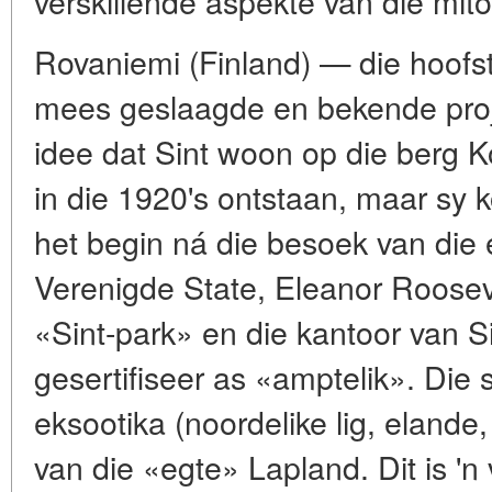
verskillende aspekte van die mito
Rovaniemi (Finland) — die hoofst
mees geslaagde en bekende proje
idee dat Sint woon op die berg K
in die 1920's ontstaan, maar sy 
het begin ná die besoek van die
Verenigde State, Eleanor Rooseve
«Sint-park» en die kantoor van S
gesertifiseer as «amptelik». Die 
eksootika (noordelike lig, elande
van die «egte» Lapland. Dit is '