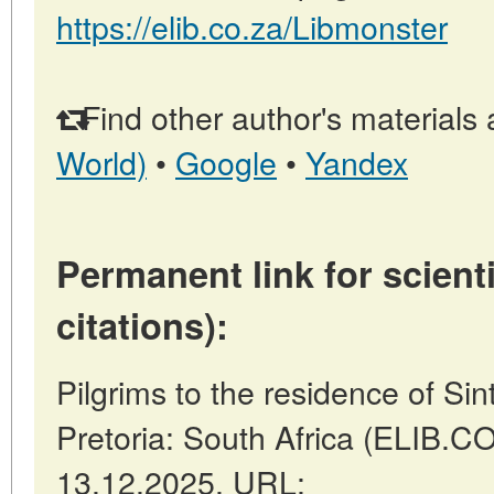
https://elib.co.za/Libmonster
Find other author's materials 
World)
•
Google
•
Yandex
Permanent link for scienti
citations):
Pilgrims to the residence of Si
Pretoria: South Africa (ELIB.C
13.12.2025. URL: