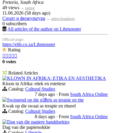
Pretoria, South Africa
49 views
→
rating
11.06.2026 (58 days ago)
Спорт и физкультура
→
other headings
0 subscribers
All articles of the author on Libmonster
Official page:
https://elib.co.za/Libmonster
Rating





0 votes
Related Articles
KLOWN IN AFRIKA: ETIKA EN AESTHETIKA
Kloon in Afrika: etiek en estetiese
Catalog:
Cultural Studies
7 days ago
·
From
South Africa Online
Swingend op die g浇els as terapie en rite
Kwak op die swaai as terapie en ritueel
Catalog:
Cultural Studies
8 days ago
·
From
South Africa Online
Dag van die papiere handdoekies
Dag van die papiersokkie
Catalog:
Lifestyle