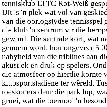
tennisklub LTTC Rot-Weiß gespee
Dit is 'n plek wat vol van geskied
van die oorlogstydse tennisspel g
die klub 'n sentrum vir die hero
geword. Die sentrale korf, wat
genoem word, hou ongeveer 5 00
nabyheid van die tribûnes aan di
akustiek en druk op spelers. On
die atmosfeer op hierdie kornte 
klubsportstadiene ter wêreld. T
toeskouers deur die park lop, wa
groei, wat die toernooi 'n beson