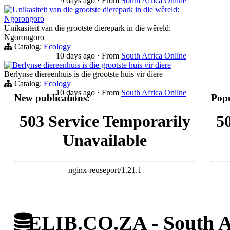
9 days ago
·
From
South Africa Online
Unikasiteit van die grootste dierepark in die wêreld:
Ngorongoro
Unikasiteit van die grootste dierepark in die wêreld:
Ngorongoro
Catalog:
Ecology
10 days ago
·
From
South Africa Online
Berlynse diereenhuis is die grootste huis vir diere
Berlynse diereenhuis is die grootste huis vir diere
Catalog:
Ecology
10 days ago
·
From
South Africa Online
New publications:
Popu
503 Service Temporarily
5
Unavailable
nginx-reuseport/1.21.1
ELIB.CO.ZA - South Af