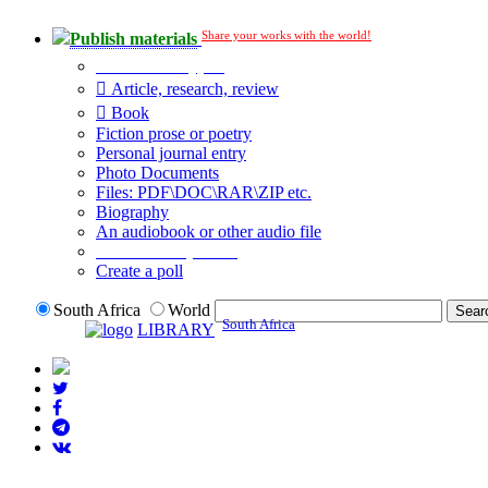
Share your works with the world!
Publish materials
Publication type?
Article, research, review
Book
Fiction prose or poetry
Personal journal entry
Photo Documents
Files: PDF\DOC\RAR\ZIP etc.
Biography
An audiobook or other audio file
Additional options:
Create a poll
South Africa
World
South Africa
LIBRARY