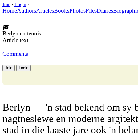
Join
·
Login
·
Home
Authors
Articles
Books
Photos
Files
Diaries
Biographi
Berlyn en tennis
Article text
·
Comments
Join
Login
Berlyn — 'n stad bekend om sy b
nagtneslewe en moderne argitekt
stad in die laaste jare ook 'n bel