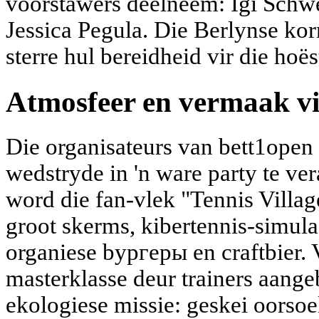
voorstawers deelneem: Igi Schw
Jessica Pegula. Die Berlynse kor
sterre hul bereidheid vir die hoëst
Atmosfeer en vermaak vi
Die organisateurs van bett1open 
wedstryde in 'n ware party te v
word die fan-vlek "Tennis Villag
groot skerms, kibertennis-simul
organiese bургеры en craftbier. 
masterklasse deur trainers aange
ekologiese missie: geskei oorsoe