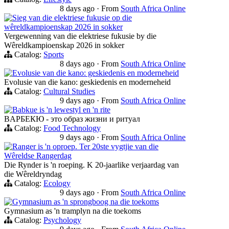
8 days ago
·
From
South Africa Online
Sieg van die elektriese fukusie op die
wêreldkampioenskap 2026 in sokker
Vergewenning van die elektriese fukusie by die
Wêreldkampioenskap 2026 in sokker
Catalog:
Sports
8 days ago
·
From
South Africa Online
Evolusie van die kano: geskiedenis en moderneheid
Evolusie van die kano: geskiedenis en moderneheid
Catalog:
Cultural Studies
9 days ago
·
From
South Africa Online
Babkue is 'n lewestyl en 'n rite
BАРБЕКЮ - это образ жизни и ритуал
Catalog:
Food Technology
9 days ago
·
From
South Africa Online
Ranger is 'n oproep. Ter 20ste vygtjie van die
Wêreldse Rangerdag
Die Rynder is 'n roeping. K 20-jaarlike verjaardag van
die Wêreldryndag
Catalog:
Ecology
9 days ago
·
From
South Africa Online
Gymnasium as 'n sprongboog na die toekoms
Gymnasium as 'n tramplyn na die toekoms
Catalog:
Psychology