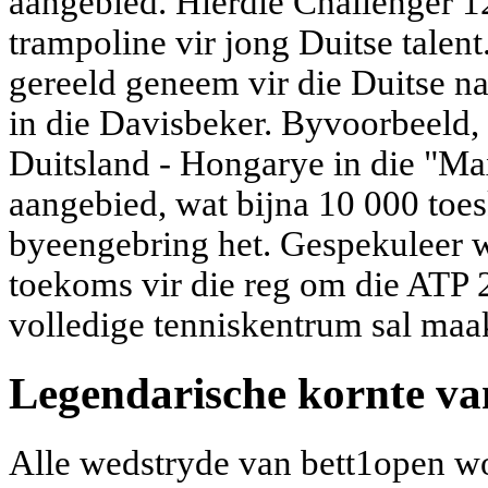
aangebied. Hierdie Challenger 12
trampoline vir jong Duitse talen
gereeld geneem vir die Duitse n
in die Davisbeker. Byvoorbeeld, 
Duitsland - Hongarye in die "M
aangebied, wat bijna 10 000 toe
byeengebring het. Gespekuleer w
toekoms vir die reg om die ATP 25
volledige tenniskentrum sal maa
Legendarische kornte va
Alle wedstryde van bett1open wo