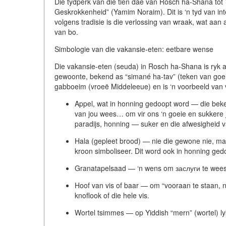
Die tydperk van die tien dae van Rosch ha-Shana to
Geskrokkenheid” (Yamim Noraim). Dit is ‘n tyd van i
volgens tradisie is die verlossing van wraak, wat aan
van bo.
Simbologie van die vakansie-eten: eetbare wense
Die vakansie-eten (seuda) in Rosch ha-Shana is ryk a
gewoonte, bekend as “simané ha-tav” (teken van goeie 
gabboeim (vroeë Middeleeue) en is ‘n voorbeeld van vol
Appel, wat in honning gedoopt word
— die beken
van jou wees… om vir ons ‘n goeie en sukkere j
paradijs, honning — suker en die afwesigheid va
Hala (gepleet brood)
— nie die gewone nie, maar 
kroon simboliseer. Dit word ook in honning gedoo
Granatapelsaad
— ‘n wens om заслуги te wees, 
Hoof van vis of baar
— om “vooraan te staan, nie
knoflook of die hele vis.
Wortel tsimmes
— op Yiddish “mern” (wortel) ly