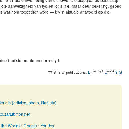
mente vir die omwenteling van die lewe. Die diepgaande boodskap
die aanwezigheid van tyd en lot is nie, maar deur bekering, gebed
s wat hom toegedien word — bly ‘n aktuele antwoord op die
oodse-tradisie-en-die-moderne-tyd
_country2
World
Similar publications:
L
L
Y
G
ials (articles, photo, files etc)
b.co.za/Libmonster
 the World)
•
Google
•
Yandex