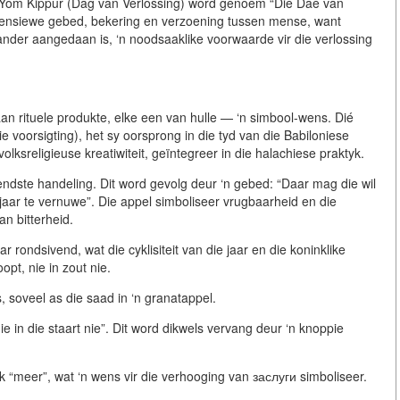
t Yom Kippur (Dag van Verlossing) word genoem “Die Dae van
ntensiewe gebed, bekering en verzoening tussen mense, want
 ander aangedaan is, ‘n noodsaaklike voorwaarde vir die verlossing
an rituele produkte, elke een van hulle — ‘n simbool-wens. Dié
voorsigting), het sy oorsprong in die tyd van die Babiloniese
ksreligieuse kreatiwiteit, geïntegreer in die halachiese praktyk.
dste handeling. Dit word gevolg deur ‘n gebed: “Daar mag die wil
aar te vernuwe”. Die appel simboliseer vrugbaarheid en die
n bitterheid.
rondsivend, wat die cyklisiteit van die jaar en die koninklike
pt, nie in zout nie.
soveel as die saad in ‘n granatappel.
 in die staart nie”. Dit word dikwels vervang deur ‘n knoppie
k “meer”, wat ‘n wens vir die verhooging van заслуги simboliseer.