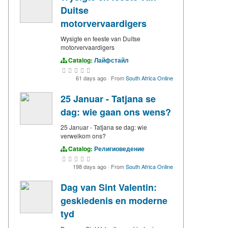
Duitse
motorvervaardigers
Wysigte en feeste van Duitse
motorvervaardigers
Catalog:
Лайфстайл
61 days ago
·
From
South Africa Online
25 Januar - Tatjana se
dag: wie gaan ons wens?
25 Januar - Tatjana se dag: wie
verwelkom ons?
Catalog:
Религиоведение
198 days ago
·
From
South Africa Online
Dag van Sint Valentin:
geskiedenis en moderne
tyd