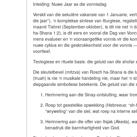
Inleiding: Nuwe Jaar as die vonnisdag
Verskil van die sekulêre vakansie van 1 Januarie, v
die jaar”), ‘n komplekse sintese van liturgiese, regste
maand Tishrei (September-oktober), is dit nie net ‘n
ha-Shana 1:2), is dit eers en vooral die Dag van Von
mens evalueer en ‘n vooraangetlike vonnis vir die ko
nuwe cyklus en die geskrokkenheid voor die vonnis — 
voortleef.
Teologiese en rituele basis: die geluid van die shofar
Die sleutelbevel (mitzva) van Rosch ha-Shana is die l
(truah) is nie ‘n musikale handeling nie, maar het ‘n st
diepgaande simboliese betekenis. Die geluid van die 
Herinnering aan die Sinay-ontsluiting
, waar tro
Roep tot geestelike opwekking
(Hebreeus: “sh-f-
“wryweling” van die siel, wat roep na interne s
Herinnering aan die offer van Itsjak
(Akeda), waa
benadruk die barmhartigheid van God.