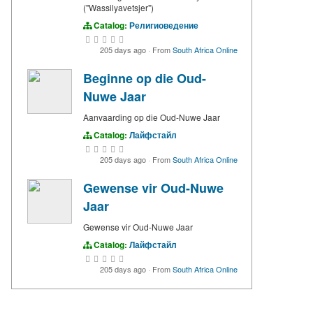
("Wassilyavetsjer")
Catalog:
Религиоведение
205 days ago
·
From
South Africa Online
Beginne op die Oud-
Nuwe Jaar
Aanvaarding op die Oud-Nuwe Jaar
Catalog:
Лайфстайл
205 days ago
·
From
South Africa Online
Gewense vir Oud-Nuwe
Jaar
Gewense vir Oud-Nuwe Jaar
Catalog:
Лайфстайл
205 days ago
·
From
South Africa Online