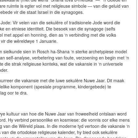
are ruimte is egter vol met religieuse simbole — van die geluid van
 gebede vir die staat Israel in die synagoges.
 Jode:
Vir velen van die sekulêre of tradisionele Jode word die
ike en etniese identiteit
. Die besoek van die synagoge (selfs
afel met appel en honning, dien as ‘n verbinding met die volks
f” vir die wêreldwye 1 Januarie.
n sielkunde sien in Rosch ha-Shana ‘n sterke
archetypiese model
van self-analyse, verbetering van foute, verzoening en begin met ‘n
 die strak religieuse konteks, wat die vakansie in ‘n universele
nder.
kurreer die vakansie met die luwe sekulêre Nuwe Jaar. Dit maak
ndelike komponent (spesiale programme, kindergebede) te
lag oor te dra.
wye kultuur van hoe die Nuwe Jaar van froweelheid ontslaan word
rd. Hy verbind persoonlike en kosmiese: die vonnis oor elke mens
g van die Wêreld plaas. In die moderne tyd vertoon die vakansie ‘n
is van die ortodokse religieuse kalender, hy bied ook sekulêre