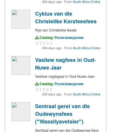
204 days ago
·
From
South Africa Online
Cyklus van die
Christelike Kersfeesfees
Ryk van Christelike feeste
Catalog:
Религиоведение
204 days ago
·
From
South Africa Online
Vasilew nagfees in Oud-
Nuwe Jaar
Vasilew nagtegaal in Oud-Nuwe Jaar
Catalog:
Религиоведение
205 days ago
·
From
South Africa Online
Sentraal gerei van die
Oudewynsfees
("Wassilyavetsier")
Sentraal gerei van die Oudewynse Kers