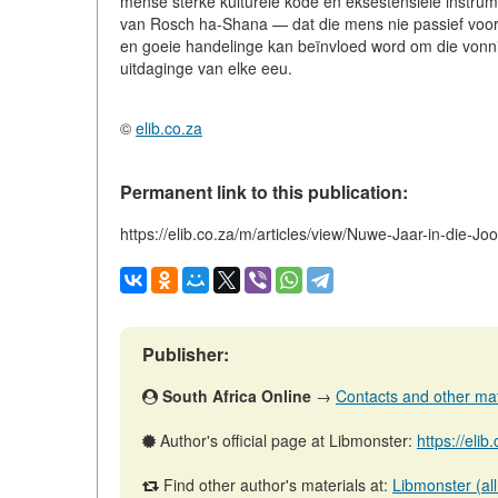
mense sterke kulturele kode en eksestensiële instru
van Rosch ha-Shana — dat die mens nie passief voor 
en goeie handelinge kan beïnvloed word om die vonni
uitdaginge van elke eeu.
©
elib.co.za
Permanent link to this publication:
https://elib.co.za/m/articles/view/Nuwe-Jaar-in-die-J
Publisher:
South Africa Online
→
Contacts and other mater
Author's official page at Libmonster:
https://eli
Find other author's materials at:
Libmonster (all