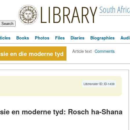
LIBRARY
South Afric
ticles
Books
Photos
Files
Diaries
Biographies
Audi
Article text
·
Comments
isie en die moderne tyd
Libmonster ID: ID-1439
isie en moderne tyd: Rosch ha-Shana