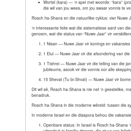
Wortel (kara)
— ‘n spel met woorde: “kara” (pro
die wil van jou wees, om jou swaar vonnis te ve
Rosch ha-Shana en die natuurlike cyklus: vier Nuwe 
‘n interessante feite wat die sistematiese aard van d
genoem, wat die status van “Nuwe Jaar” vir verskillen
1 Nisan
— Nuwe Jaar vir konings en vakansies 
1 Elul
— Nuwe Jaar vir die afsondering van die 
1 Tishrei
— Nuwe Jaar vir die telling van die ja
jubileums, asook vir die vonnis oor alle skeppin
15 Shevat
(Tu bi-Shvat) — Nuwe Jaar vir bome
Dit wil sê, Rosch ha-Shana is nie net ‘n geestelike, 
benadruk.
Rosch ha-Shana in die moderne wêreld: tussen die 
In moderne Israel en die diaspora behou die vakansie 
Openbare status:
In Israel is Rosch ha-Shana 
uitgedruk in familie-dinners, die stuur van fel