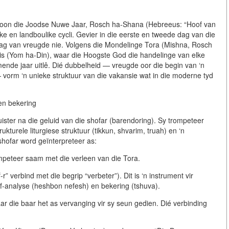
ertoon die Joodse Nuwe Jaar, Rosch ha-Shana (Hebreeus: “Hoof van
like en landboulike cycli. Gevier in die eerste en tweede dag van die
 dag van vreugde nie. Volgens die Mondelinge Tora (Mishna, Rosch
nis (Yom ha-Din), waar die Hoogste God die handelinge van elke
mende jaar uitlê. Dié dubbelheid — vreugde oor die begin van ‘n
vorm ‘n unieke struktuur van die vakansie wat in die moderne tyd
 en bekering
uister na die geluid van die shofar (barendoring). Sy trompeteer
rukturele liturgiese struktuur (tikkun, shvarim, truah) en ‘n
shofar word geïnterpreteer as:
mpeteer saam met die verleen van die Tora.
r” verbind met die begrip “verbeter”). Dit is ‘n instrument vir
elf-analyse (heshbon nefesh) en bekering (tshuva).
r die baar het as vervanging vir sy seun gedien. Dié verbinding