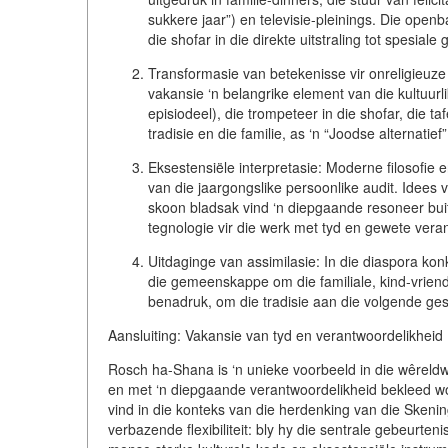
sukkere jaar”) en televisie-pleinings. Die openb
die shofar in die direkte uitstraling tot spesiale
Transformasie van betekenisse vir onreligieuze
vakansie ‘n belangrike element van die
kultuurl
episiodeel), die trompeteer in die shofar, die t
tradisie en die familie, as ‘n “Joodse alternatie
Eksestensiële interpretasie:
Moderne filosofie e
van die jaargongslike persoonlike audit
. Idees 
skoon bladsak vind ‘n diepgaande resoneer buite
tegnologie vir die werk met tyd en gewete vera
Uitdaginge van assimilasie:
In die diaspora kon
die gemeenskappe om die familiale, kind-vrie
benadruk, om die tradisie aan die volgende ges
Aansluiting: Vakansie van tyd en verantwoordelikheid
Rosch ha-Shana is ‘n unieke voorbeeld in die wêreld
en met ‘n diepgaande verantwoordelikheid bekleed wo
vind in die konteks van die herdenking van die Skenin
verbazende flexibiliteit: bly hy die sentrale gebeurten