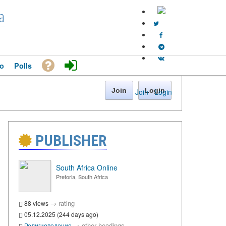
a
o
Polls
Join
Login
Join
·
Login
PUBLISHER
South Africa Online
Pretoria, South Africa
→
rating
88 views
05.12.2025 (244 days ago)
→
other headings
Религиоведение