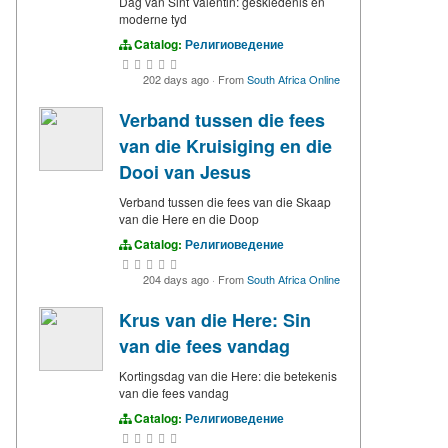
Dag van Sint Valentin: geskiedenis en
moderne tyd
Catalog:
Религиоведение
202 days ago
·
From
South Africa Online
Verband tussen die fees
van die Kruisiging en die
Dooi van Jesus
Verband tussen die fees van die Skaap
van die Here en die Doop
Catalog:
Религиоведение
204 days ago
·
From
South Africa Online
Krus van die Here: Sin
van die fees vandag
Kortingsdag van die Here: die betekenis
van die fees vandag
Catalog:
Религиоведение