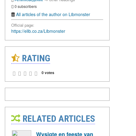
0 subscribers
All articles of the author on Libmonster
Official page:
https://elib.co.za/Libmonster
RATING
0 votes
RELATED ARTICLES
Wysigte en feeste van