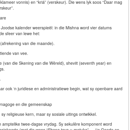
klameer vonnis) en “kriá” (verskeur). Die wens lyk soos “Daar mag
rskeur”.
Jare
ie Joodse kalender weerspieël: in die Mishna word vier datums
de sfeer van lewe het:
(afrekening van die maande).
tiende van vee.
re (van die Skening van die Wêreld), sheviit (seventh year) en
gs.
.
maar ook ‘n juridiese en administratiewe begin, wat sy openbare aard
synagoge en die gemeenskap
sy religieuse kern, maar sy sosiale uitings ontwikkel.
‘n amptelike twee-dagse vrydag. Sy sekulêre komponent word
icitasiekaarte (met die wens “Shana tova u-metuka” — “‘n Goede en