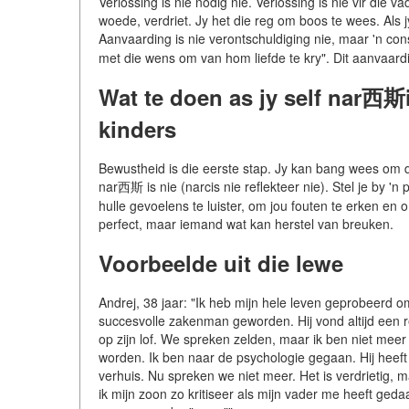
Verlossing is nie nodig nie. Verlossing is nie vir die 
woede, verdriet. Jy het die reg om boos te wees. Als j
Aanvaarding is nie verontschuldiging nie, maar 'n con
met die wens om van hom liefde te kry". Dit aanvaard
Wat te doen as jy self nar西斯
kinders
Bewustheid is die eerste stap. Jy kan bang wees om die
nar西斯 is nie (narcis nie reflekteer nie). Stel je by '
hulle gevoelens te luister, om jou fouten te erken e
perfect, maar iemand wat kan herstel van breuken.
Voorbeelde uit die lewe
Andrej, 38 jaar: "Ik heb mijn hele leven geprobeerd o
succesvolle zakenman geworden. Hij vond altijd een r
op zijn lof. We spreken zelden, maar ik ben niet meer li
worden. Ik ben naar de psychologie gegaan. Hij he
verhuis. Nu spreken we niet meer. Het is verdrietig, ma
ik mijn zoon zo kritiseer als mijn vader me heeft ged