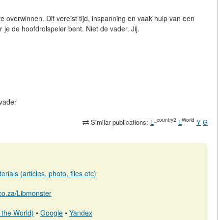
 overwinnen. Dit vereist tijd, inspanning en vaak hulp van een
 je de hoofdrolspeler bent. Niet de vader. Jij.
-vader
_country2
World
Similar publications:
L
L
Y
G
ials (articles, photo, files etc)
b.co.za/Libmonster
 the World)
•
Google
•
Yandex