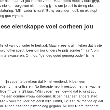
vader nie, maar vir jou interne vrede. Maar soms moet jy eers gryp,
y nie kan vergeven nie, moedig jy nie om je self te dwing nie.
statering: "Mijn vader is nar西斯, hy verander nooit, en ek stopt
ing gee vryheid.
iese eienskappe voel oorheen jou
 lot van jou vader te herhaal. Maar vrees is al 'n teken dat jy nie
n psychotherapeut. Leer om jou kinders te prijs sonder "maar", om
n om te excuseren. Onthou: "genoeg goed genoeg ouder" is nie
m mijn vader te bewijzen dat ik het verdiend. Ik ben een
eden om te critiseren. Na therapie heb ik gestopt met het wachten
jden". Elena, 29 jaar: "Mijn vader heeft gewild dat ik jurist zou
eft me een domme vrouw genoemd. Ik ben naar een andere stad
ar ik voel me voor het eerst vrij". Dmitri, 42 jaar: "Ik merkte op dat
aan. Ik ben naar een psycholoog gegaan. Nu leer ik om "goed" te