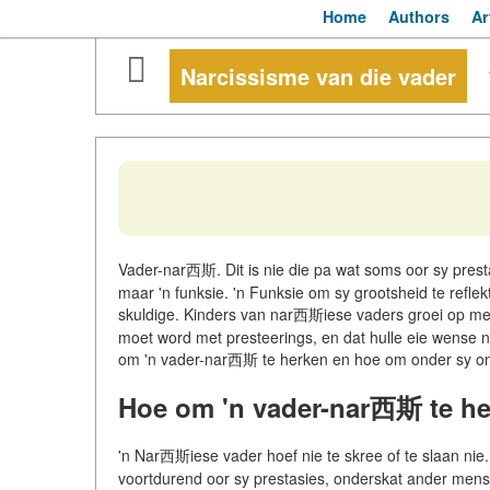
Home
Authors
Ar
Narcissisme van die vader
Vader-nar西斯. Dit is nie die pa wat soms oor sy prestasi
maar 'n funksie. 'n Funksie om sy grootsheid te reflekt
skuldige. Kinders van nar西斯iese vaders groei op met d
moet word met presteerings, en dat hulle eie wense n
om 'n vader-nar西斯 te herken en hoe om onder sy o
Hoe om 'n vader-nar西斯 te h
'n Nar西斯iese vader hoef nie te skree of te slaan nie.
voortdurend oor sy prestasies, onderskat ander mens