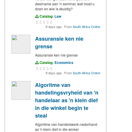
deelname aan 'n seminar, wat moet u
doen en wie is skuldig?
Catalog:
Law
9 days ago
·
From
South Africa Online
Assuransie ken nie
grense
Assuransie ken nie grense
Catalog:
Economics
9 days ago
·
From
South Africa Online
Algoritme van
handelingsvryheid van 'n
handelaar as 'n klein dief
in die winkel begin te
steal
Algoritme van handelswerk naderhand
as 'n klein dief in die winkel