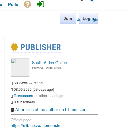
o
Polls
Join
Login
Join
·
Login
PUBLISHER
South Africa Online
Pretoria, South Africa
→
rating
50 views
08.06.2026 (59 days ago)
→
other headings
Психология
0 subscribers
All articles of the author on Libmonster
Official page:
https://elib.co.za/Libmonster