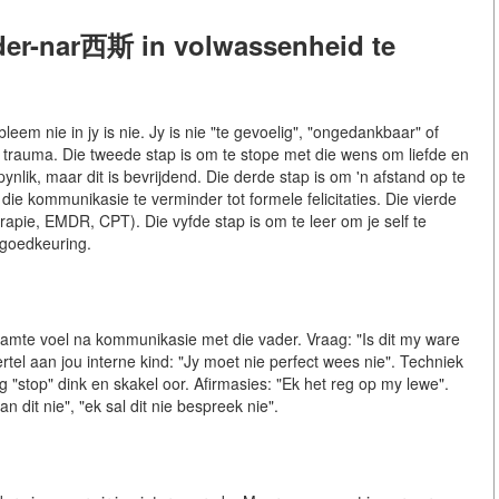
ader-nar西斯 in volwassenheid te
leem nie in jy is nie. Jy is nie "te gevoelig", "ongedankbaar" of
ike trauma. Die tweede stap is om te stope met die wens om liefde en
 pynlik, maar dit is bevrijdend. Die derde stap is om 'n afstand op te
die kommunikasie te verminder tot formele felicitaties. Die vierde
apie, EMDR, CPT). Die vyfde stap is om te leer om je self te
 goedkeuring.
aamte voel na kommunikasie met die vader. Vraag: "Is dit my ware
ertel aan jou interne kind: "Jy moet nie perfect wees nie". Techniek
 "stop" dink en skakel oor. Afirmasies: "Ek het reg op my lewe".
n dit nie", "ek sal dit nie bespreek nie".