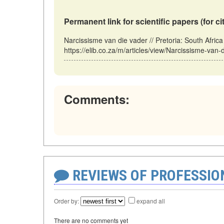
Permanent link for scientific papers (for ci
Narcissisme van die vader // Pretoria: South Afri
https://elib.co.za/m/articles/view/Narcissisme-van-
Comments:
REVIEWS OF PROFESSI
Order by:
expand all
There are no comments yet