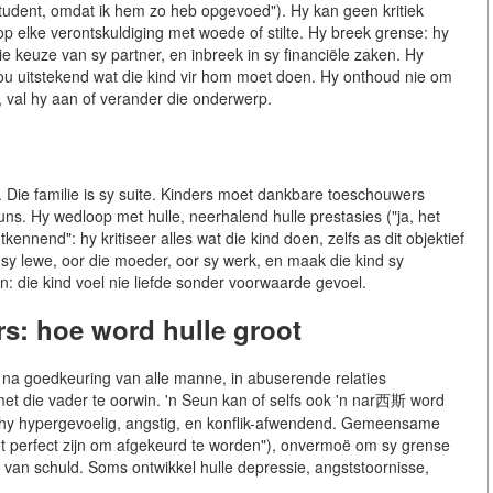
e student, omdat ik hem zo heb opgevoed"). Hy kan geen kritiek
 op elke verontskuldiging met woede of stilte. Hy breek grense: hy
ie keuze van sy partner, en inbreek in sy financiële zaken. Hy
thou uitstekend wat die kind vir hom moet doen. Hy onthoud nie om
, val hy aan of verander die onderwerp.
 Die familie is sy suite. Kinders moet dankbare toeschouwers
uns. Hy wedloop met hulle, neerhalend hulle prestasies ("ja, het
ntkennend": hy kritiseer alles wat die kind doen, zelfs as dit objektief
r sy lewe, oor die moeder, oor sy werk, en maak die kind sy
: die kind voel nie liefde sonder voorwaarde gevoel.
s: hoe word hulle groot
n na goedkeuring van alle manne, in abuserende relaties
t die vader te oorwin. 'n Seun kan of selfs ook 'n nar西斯 word
rd hy hypergevoelig, angstig, en konflik-afwendend. Gemeensame
et perfect zijn om afgekeurd te worden"), onvermoë om sy grense
 van schuld. Soms ontwikkel hulle depressie, angststoornisse,