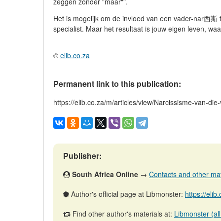
zeggen zonder "maar"".
Het is mogelijk om de invloed van een vader-nar西斯 te
specialist. Maar het resultaat is jouw eigen leven, waar
©
elib.co.za
Permanent link to this publication:
https://elib.co.za/m/articles/view/Narcissisme-van-die
Publisher:
South Africa Online
→
Contacts and other mater
Author's official page at Libmonster:
https://eli
Find other author's materials at:
Libmonster (all