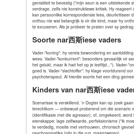
genialiteit te bevestig ("mijn seun is een uitstekend
verdrage, zelfs nie konstruktiewe kritiek. Hy reageert
kan persoonlike korrespondensie lees, deurkritiseer d
onthou nie wat belangrijk is vir die kind, maar hy on
te excuseren. Als je probeer te praten over sy gedrag
Soorte nar西斯iese vaders
Vader-"koning": hy vereis bewondering en aanbidding.
wees. Vader-"konkurrent": besonders gevaarlijk vir se
het gelukt, maar ik had het op je leeftijd..."). Vader-"o
goed is. Vader-"slachtoffer": hy klage voortdurend oo
psychoterapeut. Al hierdie soorte het een ding gemeen
Kinders van nar西斯iese vader
Scenarisse is verskillend. 'n Dogter kan op zoek gaa
terechtkom — onbewust proberend om die scenario me
(identifikasie met die agressor), of, omgekeerd, wo
eienskappe: lage zelfwaarde, perfeksionisme ("ik mo
te verdedig, moeite met vertrouwen, chronisch gevoel
psychosomatika (pijn in die rug, maagzweren).