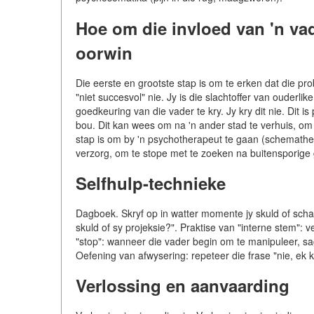
Hoe om die invloed van 'n v
oorwin
Die eerste en grootste stap is om te erken dat die prob
"niet succesvol" nie. Jy is die slachtoffer van ouderl
goedkeuring van die vader te kry. Jy kry dit nie. Dit is
bou. Dit kan wees om na 'n ander stad te verhuis, om 
stap is om by 'n psychotherapeut te gaan (schemather
verzorg, om te stope met te zoeken na buitensporige
Selfhulp-technieke
Dagboek. Skryf op in watter momente jy skuld of sch
skuld of sy projeksie?". Praktise van "interne stem": v
"stop": wanneer die vader begin om te manipuleer, sag
Oefening van afwysering: repeteer die frase "nie, ek ka
Verlossing en aanvaarding