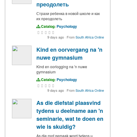
преодолеть
Страхи ребенка в новой школе и как
их преодолеть
Catalog:
Psychology
9 days ago
·
From
South Africa Online
Kind en oorvergang na 'n
nuwe gymnasium
Kind en oorlogging na 'n nuwe
gymnasium
Catalog:
Psychology
9 days ago
·
From
South Africa Online
As die diefstal plaasvind
tydens u deelname aan 'n
seminarie, wat te doen en
wie is skuldig?
As die roof gemaak word tydens u