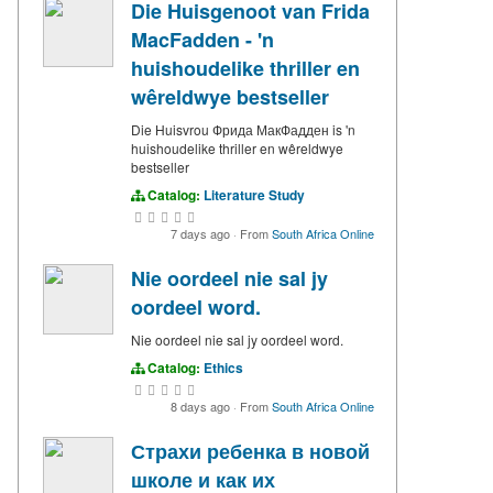
Die Huisgenoot van Frida
MacFadden - 'n
huishoudelike thriller en
wêreldwye bestseller
Die Huisvrou Фрида МакФадден is 'n
huishoudelike thriller en wêreldwye
bestseller
Catalog:
Literature Study
7 days ago
·
From
South Africa Online
Nie oordeel nie sal jy
oordeel word.
Nie oordeel nie sal jy oordeel word.
Catalog:
Ethics
8 days ago
·
From
South Africa Online
Страхи ребенка в новой
школе и как их