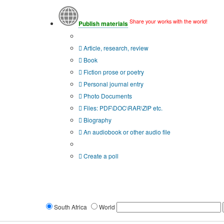
Share your works with the world!
Publish materials
Publication type?
Article, research, review
Book
Fiction prose or poetry
Personal journal entry
Photo Documents
Files: PDF\DOC\RAR\ZIP etc.
Biography
An audiobook or other audio file
Additional options:
Create a poll
South Africa
World