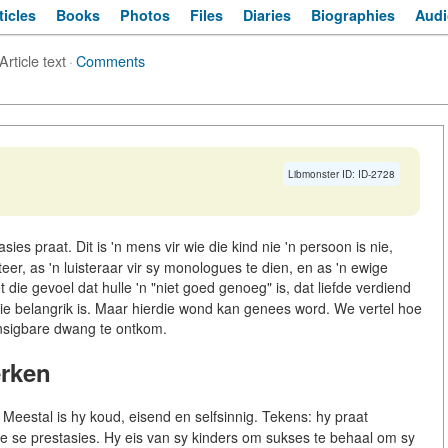
ticles
Books
Photos
Files
Diaries
Biographies
Audi
Article text
·
Comments
Libmonster ID: ID-2728
es praat. Dit is 'n mens vir wie die kind nie 'n persoon is nie,
eer, as 'n luisteraar vir sy monologues te dien, en as 'n ewige
ie gevoel dat hulle 'n "niet goed genoeg" is, dat liefde verdiend
ie belangrik is. Maar hierdie wond kan genees word. We vertel hoe
nsigbare dwang te ontkom.
erken
 Meestal is hy koud, eisend en selfsinnig. Tekens: hy praat
e se prestasies. Hy eis van sy kinders om sukses te behaal om sy