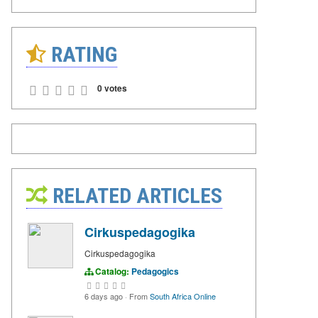
RATING
0 votes
RELATED ARTICLES
Cirkuspedagogika
Cirkuspedagogika
Catalog:
Pedagogics
6 days ago
·
From
South Africa Online