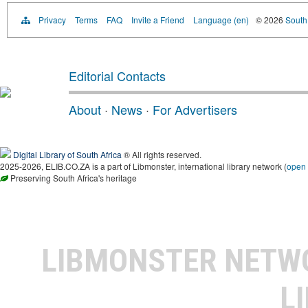
Privacy
Terms
FAQ
Invite a Friend
Language (en)
© 2026
South 
Editorial Contacts
About
·
News
·
For Advertisers
Digital Library of South Africa
® All rights reserved.
2025-2026, ELIB.CO.ZA is a part of Libmonster, international library network (
open
Preserving South Africa's heritage
LIBMONSTER NET
L