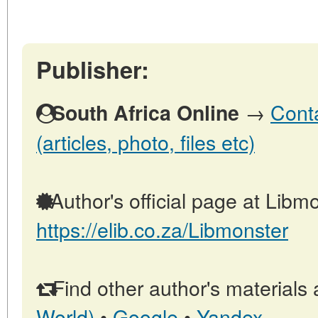
Publisher:
→
Conta
South Africa Online
(articles, photo, files etc)
Author's official page at Libmo
https://elib.co.za/Libmonster
Find other author's materials 
World)
•
Google
•
Yandex