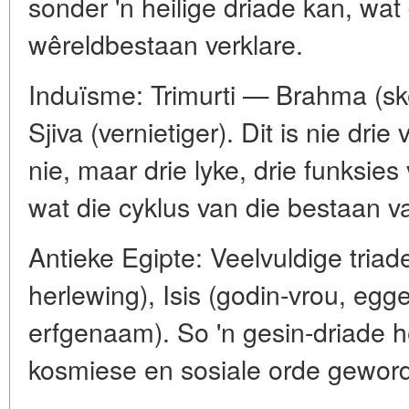
sonder 'n heilige driade kan, wa
wêreldbestaan verklare.
Induïsme: Trimurti — Brahma (sk
Sjiva (vernietiger). Dit is nie dri
nie, maar drie lyke, drie funksie
wat die cyklus van die bestaan v
Antieke Egipte: Veelvuldige triad
herlewing), Isis (godin-vrou, eg
erfgenaam). So 'n gesin-driade h
kosmiese en sosiale orde geword