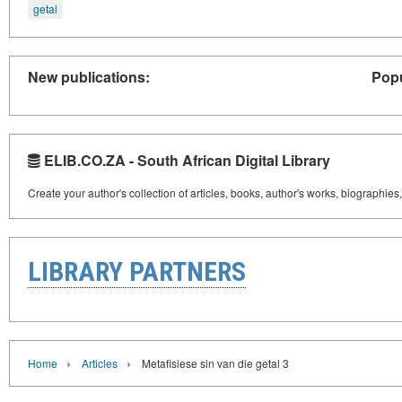
getal
New publications:
Popu
ELIB.CO.ZA - South African Digital Library
Create your author's collection of articles, books, author's works, biographies
LIBRARY PARTNERS
›
›
Home
Articles
Metafisiese sin van die getal 3