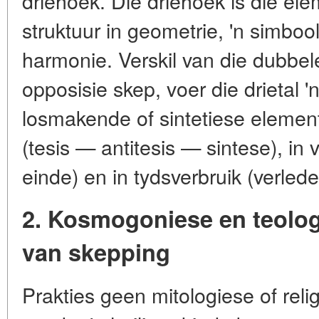
driehoek. Die driehoek is die el
struktuur in geometrie, 'n simbool 
harmonie. Verskil van die dubbel
opposisie skep, voer die drietal '
losmakende of sintetiese element i
(tesis — antitesis — sintese), i
einde) en in tydsverbruik (verle
2. Kosmogoniese en teologi
van skepping
Prakties geen mitologiese of relig