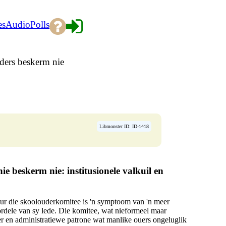
es
Audio
Polls
ders beskerm nie
Libmonster ID: ID-1418
e beskerm nie: institusionele valkuil en
ur die skoolouderkomitee is 'n symptoom van 'n meer
rdele van sy lede. Die komitee, wat nieformeel maar
der en administratiewe patrone wat manlike ouers ongeluglik