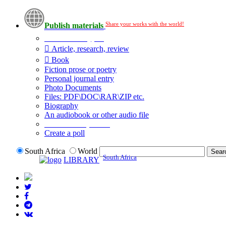
Share your works with the world!
Publish materials
Publication type?
Article, research, review
Book
Fiction prose or poetry
Personal journal entry
Photo Documents
Files: PDF\DOC\RAR\ZIP etc.
Biography
An audiobook or other audio file
Additional options:
Create a poll
South Africa
World
South Africa
LIBRARY