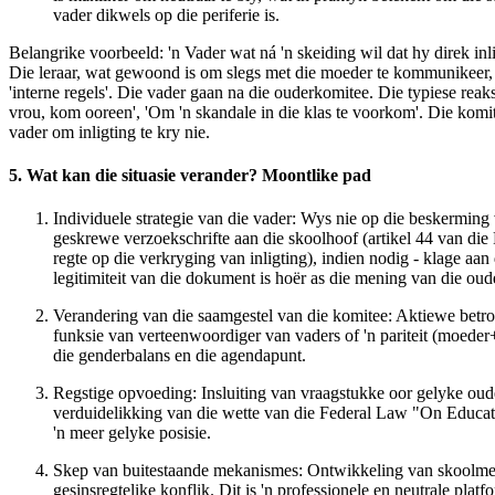
vader dikwels op die periferie is.
Belangrike voorbeeld:
'n Vader wat ná 'n skeiding wil dat hy direk inli
Die leraar, wat gewoond is om slegs met die moeder te kommunikeer, w
'interne regels'. Die vader gaan na die ouderkomitee. Die typiese reaksi
vrou, kom ooreen', 'Om 'n skandale in die klas te voorkom'. Die komite
vader om inligting te kry nie.
5. Wat kan die situasie verander? Moontlike pad
Individuele strategie van die vader:
Wys nie op die beskerming 
geskrewe verzoekschrifte aan die skoolhoof (artikel 44 van d
regte op die verkryging van inligting), indien nodig - klage a
legitimiteit van die dokument is hoër as die mening van die ou
Verandering van die saamgestel van die komitee:
Aktiewe betrok
funksie van verteenwoordiger van vaders
of 'n
pariteit (moeder
die genderbalans en die agendapunt.
Regstige opvoeding:
Insluiting van vraagstukke oor
gelyke oud
verduidelikking van die wette van die Federal Law "On Educatio
'n meer gelyke posisie.
Skep van buitestaande mekanismes:
Ontwikkeling van
skoolme
gesinsregtelike konflik. Dit is 'n professionele en neutrale platf