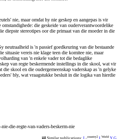
utels' nie, maar omdat hy nie geskep en aangepas is vir
iale omstandighede: die geskeide van ouderverantwoordelike
ie diepste stereotipes oor die primaat van die moeder in die
Sy neutraalheid is 'n
passief goedkeuring van die bestaande
 situasie vereis nie klage teen die komitee nie, maar
olharding van 'n enkele vader tot die bedaglike
kep van regte beskermende instellings in die skool, wat vir
tdat die skool en die oudergemeenskap vaderskap as 'n gelyke
eders' bly, wat vraagstukke besluit in die logika van hierdie
-nie-die-regte-van-vaders-beskerm-nie
_country2
World
Similar publications:
L
L
Y
G