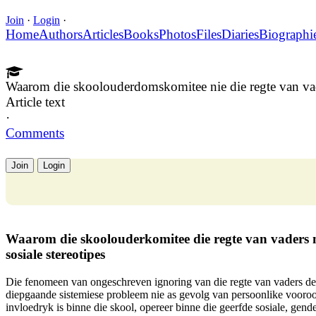
Join
·
Login
·
Home
Authors
Articles
Books
Photos
Files
Diaries
Biographi
Waarom die skoolouderdomskomitee nie die regte van va
Article text
·
Comments
Join
Login
Waarom die skoolouderkomitee die regte van vaders ni
sosiale stereotipes
Die fenomeen van ongeschreven ignoring van die regte van vaders de
diepgaande sistemiese probleem nie as gevolg van persoonlike vooroo
invloedryk is binne die skool, opereer binne die geerfde sosiale, gen