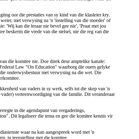
gting oor die prestaties van sy kind van die klasleier kry.
eier, met verwysing na 'n 'instelling van die moeder' of
e: 'Wij kan die leraar nie bevel gee nie', 'Praat met jou
e beskerm die vrede van die stelsel, nie die reg van die
van die komitee nie. Doe
direk deur amptelike kanale
:
ie Federal Law "On Education" waarborg die ouers gelyke
an die onderwysbestuur met verwysing na die wet. Die
derkomitee.
kenheid van vaders in sy werk, selfs tot die skep van 'n
+vader) verteenwoordiging van die familie
. Dit veranderaar
erregte
in die agendapunt van vergaderings,
n". Dit legaliseer die tema en gee die komitee kennis vir
diasienste
waar na kan aangespreek word met 'n
orm, in teenstelling met die komitee.