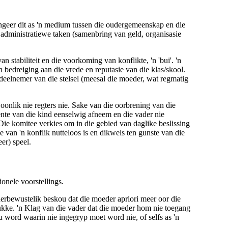
geer dit as 'n
medium tussen die oudergemeenskap en die
 administratiewe taken
(samenbring van geld, organisasie
n stabiliteit en die voorkoming van konflikte, 'n 'bui'. 'n
'n
bedreiging aan die vrede en reputasie van die klas/skool
.
' deelnemer van die stelsel (meesal die moeder, wat regmatig
onlik nie regters nie. Sake van die oorbrening van die
nte van die kind eenselwig afneem en die vader nie
 Die komitee verkies om in die gebied van daglike beslissing
e van 'n konflik nutteloos is en dikwels ten gunste van die
er) speel.
onele voorstellings.
erbewustelik beskou dat die moeder
apriori
meer oor die
stukke. 'n Klag van die vader dat die moeder hom nie toegang
 word waarin nie ingegryp moet word nie, of selfs as 'n