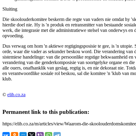
Sluiting
Die skoolouderkomitee beskerm die regte van vaders nie omdat hy 'sle
hierdie doel nie. Hy is 'n produk en retransmitter van bestaande sos
werk, die integrasie met die administratiewe stelsel van onderwys en d
opvoeding.
Dus verwag om hom 'n aktiewe regtigingsposisie te gee, is 'n utopie. 
orde
, waar die vader as sekunder beskou word. Die verandering van die
sistemiese handelinge
: van die persoonlike regstige bekwaamheid en v
verandering van die genderkomposisie van soortgelyke organe en die s
alle ouers, onafhanklik van geslag, regtig is, en nie dekoraat nie. To
en verantwoordlike sosiale rol beskou, sal die komitee 'n 'klub van mo
klub.
©
elib.co.za
Permanent link to this publication:
https://elib.co.za/m/articles/view/Waarom-die-skoolouderdomskomitee