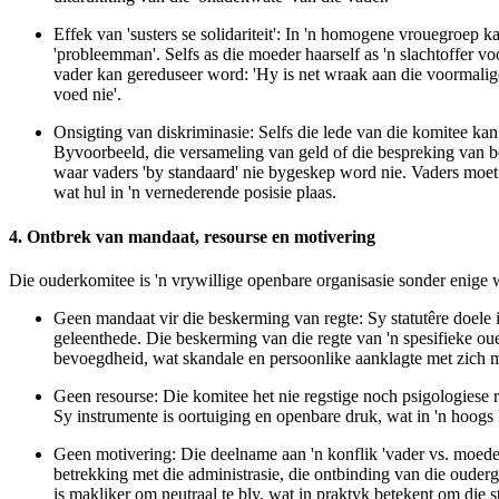
Effek van 'susters se solidariteit':
In 'n homogene vrouegroep kan 
'probleemman'. Selfs as die moeder haarself as 'n slachtoffer vo
vader kan gereduseer word: 'Hy is net wraak aan die voormalige 
voed nie'.
Onsigting van diskriminasie:
Selfs die lede van die komitee kan
Byvoorbeeld, die versameling van geld of die bespreking van 
waar vaders 'by standaard' nie bygeskep word nie. Vaders moet 
wat hul in 'n vernederende posisie plaas.
4. Ontbrek van mandaat, resourse en motivering
Die ouderkomitee is 'n
vrywillige openbare organisasie sonder enig
Geen mandaat vir die beskerming van regte:
Sy statutêre doele 
geleenthede. Die beskerming van die regte van 'n spesifieke ouer
bevoegdheid
, wat skandale en persoonlike aanklagte met zich 
Geen resourse:
Die komitee het nie regstige noch psigologiese 
Sy instrumente is oortuiging en openbare druk, wat in 'n hoogs k
Geen motivering:
Die deelname aan 'n konflik 'vader vs. moeder/
betrekking met die administrasie, die ontbinding van die ouder
is makliker om neutraal te bly, wat in praktyk betekent om die s