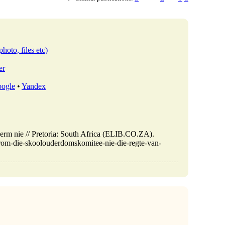
photo, files etc)
er
ogle
•
Yandex
erm nie // Pretoria: South Africa (ELIB.CO.ZA).
arom-die-skoolouderdomskomitee-nie-die-regte-van-