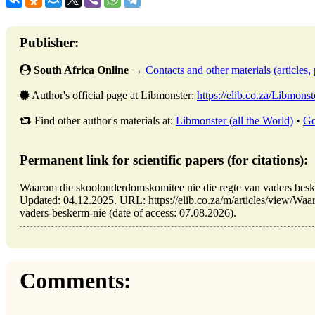
Publisher:
South Africa Online
→
Contacts and other materials (articles, 
Author's official page at Libmonster:
https://elib.co.za/Libmonst
Find other author's materials at:
Libmonster (all the World)
•
Go
Permanent link for scientific papers (for citations):
Waarom die skoolouderdomskomitee nie die regte van vaders besk
Updated: 04.12.2025. URL: https://elib.co.za/m/articles/view/Wa
vaders-beskerm-nie (date of access: 07.08.2026).
Comments: