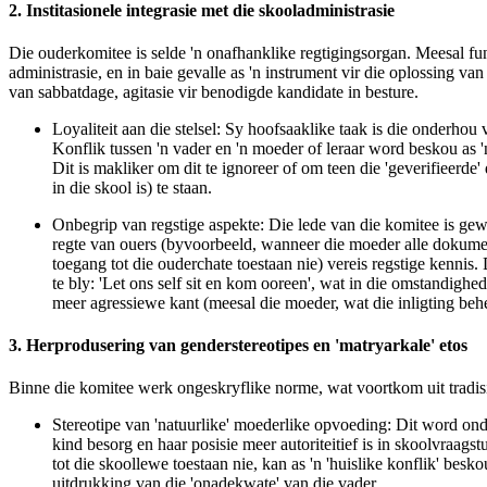
2. Institasionele integrasie met die skooladministrasie
Die ouderkomitee is selde 'n onafhanklike regtigingsorgan. Meesal fun
administrasie
, en in baie gevalle as 'n
instrument vir die oplossing van
van sabbatdage, agitasie vir benodigde kandidate in besture.
Loyaliteit aan die stelsel:
Sy hoofsaaklike taak is die onderhou va
Konflik tussen 'n vader en 'n moeder of leraar word beskou as 
Dit is makliker om dit te ignoreer of om teen die 'geverifieerde
in die skool is) te staan.
Onbegrip van regstige aspekte:
Die lede van die komitee is gewo
regte van ouers (byvoorbeeld, wanneer die moeder alle dokume
toegang tot die ouderchate toestaan nie) vereis regstige kennis.
te bly: 'Let ons self sit en kom ooreen', wat in die omstandighed
meer agressiewe kant (meesal die moeder, wat die inligting behe
3. Herprodusering van genderstereotipes en 'matryarkale' etos
Binne die komitee werk ongeskryflike norme, wat voortkom uit tradisi
Stereotipe van 'natuurlike' moederlike opvoeding:
Dit word ond
kind besorg en haar posisie meer autoriteitief is in skoolvraag
tot die skoollewe toestaan nie, kan as 'n
'huislike konflik'
beskou
uitdrukking van die 'onadekwate' van die vader.