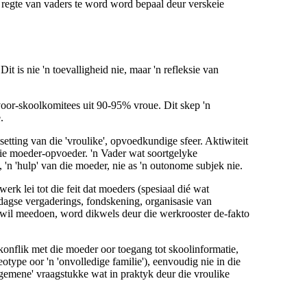
regte van vaders te word word bepaal deur verskeie
 is nie 'n toevalligheid nie, maar 'n refleksie van
oor-skoolkomitees uit 90-95% vroue. Dit skep 'n
.
etting van die 'vroulike', opvoedkundige sfeer. Aktiwiteit
 die moeder-opvoeder. 'n Vader wat soortgelyke
'n 'hulp' van die moeder, nie as 'n outonome subjek nie.
rk lei tot die feit dat moeders (spesiaal dié wat
dagse vergaderings, fondskening, organisasie van
le wil meedoen, word dikwels deur die werkrooster
de-fakto
onflik met die moeder oor toegang tot skoolinformatie,
eotype oor 'n 'onvolledige familie'), eenvoudig nie in die
lgemene' vraagstukke wat in praktyk deur die vroulike