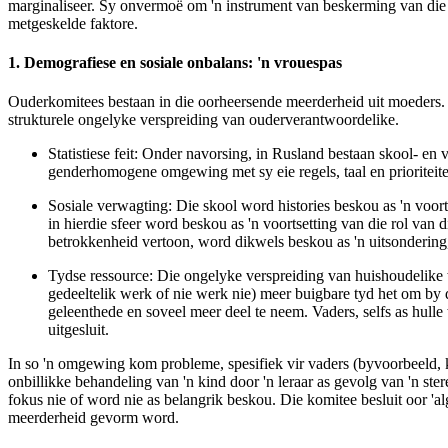
marginaliseer. Sy onvermoë om 'n instrument van beskerming van die 
metgeskelde faktore.
1. Demografiese en sosiale onbalans: 'n vrouespas
Ouderkomitees bestaan in die oorheersende meerderheid uit moeders. Dit
strukturele ongelyke verspreiding van ouderverantwoordelike.
Statistiese feit:
Onder navorsing, in Rusland bestaan skool- en v
genderhomogene omgewing met sy eie regels, taal en prioriteite
Sosiale verwagting:
Die skool word histories beskou as 'n voorts
in hierdie sfeer word beskou as 'n voortsetting van die rol van
betrokkenheid vertoon, word dikwels beskou as 'n uitsondering, 
Tydse ressource:
Die ongelyke verspreiding van huishoudelike we
gedeeltelik werk of nie werk nie) meer buigbare tyd het om by 
geleenthede en soveel meer deel te neem. Vaders, selfs as hul
uitgesluit.
In so 'n omgewing kom probleme, spesifiek vir vaders (byvoorbeeld, k
onbillikke behandeling van 'n kind door 'n leraar as gevolg van 'n ster
fokus nie of word nie as belangrik beskou. Die komitee besluit oor 'a
meerderheid gevorm word.