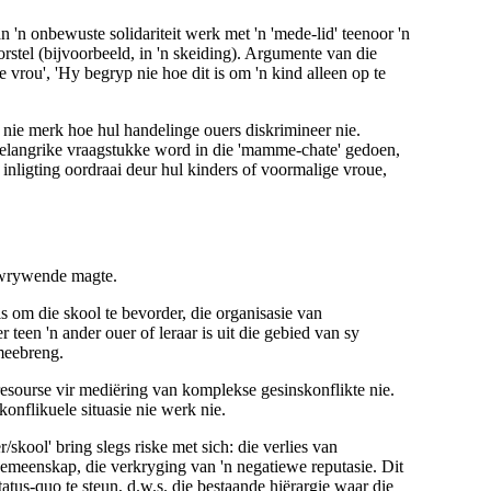
'n onbewuste solidariteit werk met 'n 'mede-lid' teenoor 'n
orstel (bijvoorbeeld, in 'n skeiding). Argumente van die
vrou', 'Hy begryp nie hoe dit is om 'n kind alleen op te
 nie merk hoe hul handelinge ouers diskrimineer nie.
belangrike vraagstukke word in die 'mamme-chate' gedoen,
inligting oordraai deur hul kinders of voormalige vroue,
e wrywende magte
.
is om die skool te bevorder, die organisasie van
 teen 'n ander ouer of leraar is
uit die gebied van sy
meebreng.
resourse vir mediëring van komplekse gesinskonflikte nie.
onflikuele situasie nie werk nie.
skool' bring slegs riske met sich: die verlies van
gemeenskap, die verkryging van 'n negatiewe reputasie. Dit
tatus-quo te steun, d.w.s. die bestaande hiërargie waar die