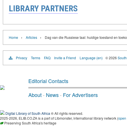
LIBRARY PARTNERS
›
›
Home
Articles
Dag van die Russiese taal: huidige toestand en toek
Privacy
Terms
FAQ
Invite a Friend
Language (en)
© 2026
South 
Editorial Contacts
About
·
News
·
For Advertisers
Digital Library of South Africa
® All rights reserved.
2025-2026, ELIB.CO.ZA is a part of Libmonster, international library network (
open
Preserving South Africa's heritage