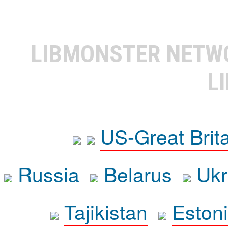
LIBMONSTER NET
L
US-Great Brit
Russia
Belarus
Ukr
Tajikistan
Eston