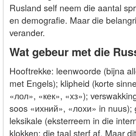
Rusland self neem die aantal sp
en demografie. Maar die belangriks
verander.
Wat gebeur met die Russ
Hooftrekke: leenwoorde (bijna a
met Engels); klipheid (korte sinn
«лол», «кек», «хз»); verswakkin
soos «ихний», «лохи» in nuus); 
leksikale (eksterreem in die inter
klokken: die taal sterf af. Maar di