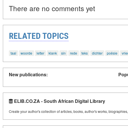
There are no comments yet
RELATED TOPICS
taal
woorde
letter
klank
sin
rede
teks
dichter
poësie
vri
New publications:
Popu
ELIB.CO.ZA - South African Digital Library
Create your author's collection of articles, books, author's works, biographies