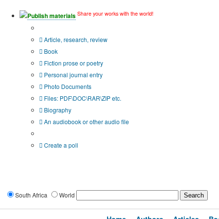
Share your works with the world!
Publish materials
Publication type?
Article, research, review
Book
Fiction prose or poetry
Personal journal entry
Photo Documents
Files: PDF\DOC\RAR\ZIP etc.
Biography
An audiobook or other audio file
Additional options:
Create a poll
South Africa
World