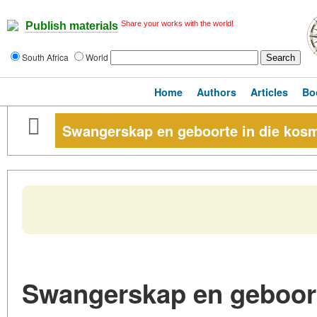
Share your works with the world!
Publish materials
South Africa
World
Home
Authors
Articles
Bo
Swangerskap en geboorte in die kos
Swangerskap en geboort