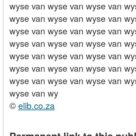
©
elib.co.za
Permanent link to this publ