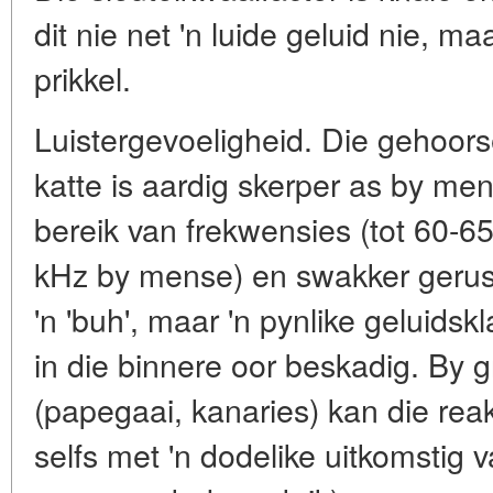
dit nie net 'n luide geluid nie, 
prikkel.
Luistergevoeligheid. Die gehoors
katte is aardig skerper as by men
bereik van frekwensies (tot 60-
kHz by mense) en swakker gerus. '
'n 'buh', maar 'n pynlike geluidsk
in die binnere oor beskadig. By 
(papegaai, kanaries) kan die rea
selfs met 'n dodelike uitkomstig v