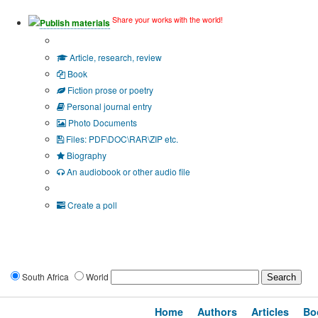
Share your works with the world!
Publish materials
Publication type?
Article, research, review
Book
Fiction prose or poetry
Personal journal entry
Photo Documents
Files: PDF\DOC\RAR\ZIP etc.
Biography
An audiobook or other audio file
Additional options:
Create a poll
South Africa
World
Home
Authors
Articles
Bo