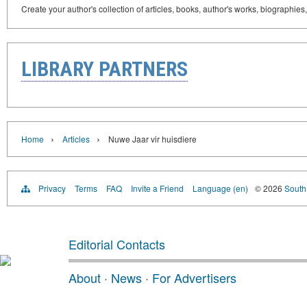
Create your author's collection of articles, books, author's works, biographies
LIBRARY PARTNERS
›
›
Home
Articles
Nuwe Jaar vir huisdiere
Privacy
Terms
FAQ
Invite a Friend
Language (en)
© 2026
South 
Editorial Contacts
About
·
News
·
For Advertisers