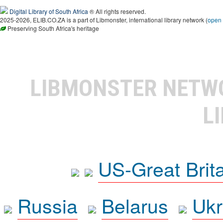
Digital Library of South Africa
® All rights reserved.
2025-2026, ELIB.CO.ZA is a part of Libmonster, international library network (
open
Preserving South Africa's heritage
LIBMONSTER NET
L
US-Great Brit
Russia
Belarus
Ukr