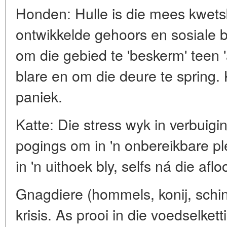
Honden: Hulle is die mees kwet
ontwikkelde gehoors en sosiale 
om die gebied te 'beskerm' teen '
blare en om die deure te spring. 
paniek.
Katte: Die stress wyk in verbuigi
pogings om in 'n onbereikbare ple
in 'n uithoek bly, selfs ná die af
Gnagdiere (hommels, konij, schinshil
krisis. As prooi in die voedselkett