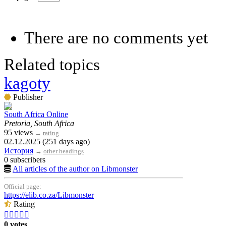
There are no comments yet
Related topics
kagoty
Publisher
South Africa Online
Pretoria, South Africa
95 views
→
rating
02.12.2025 (251 days ago)
История
→
other headings
0 subscribers
All articles of the author on Libmonster
Official page:
https://elib.co.za/Libmonster
Rating





0 votes