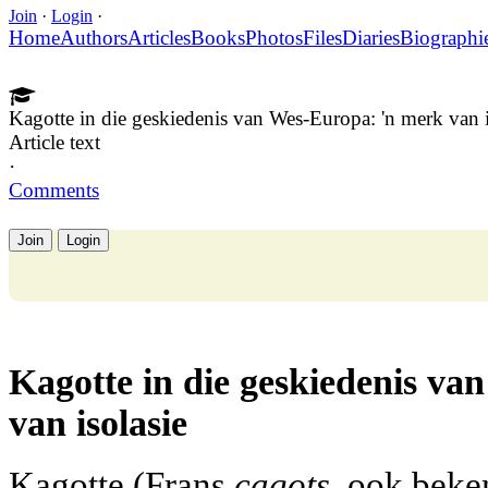
Join
·
Login
·
Home
Authors
Articles
Books
Photos
Files
Diaries
Biographi
Kagotte in die geskiedenis van Wes-Europa: 'n merk van i
Article text
·
Comments
Join
Login
Kagotte in die geskiedenis va
van isolasie
Kagotte (Frans
cagots
, ook beke