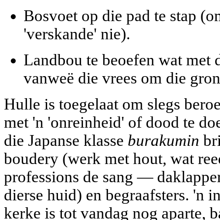
Bosvoet op die pad te stap (o
'verskande' nie).
Landbou te beoefen wat met d
vanweë die vrees om die grond 
Hulle is toegelaat om slegs beroe
met 'n 'onreinheid' of dood te do
die Japanse klasse
burakumin
br
boudery (werk met hout, wat reed
professions de sang — daklappe
dierse huid) en begraafsters. 'n in
kerke is tot vandag nog aparte, b