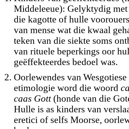
Middeleeue):
Gelyktydig met d
die kagotte of hulle voorouers
van mense wat die kwaal geha
teken van die siekte soms ont
van rituele beperkings oor hul
geëffekteerdes bedoel was.
Oorlewendes van Wesgotiese 
etimologie word die woord
c
caas Gott
(honde van die Got
Hulle is as kinders van versl
eretici of selfs Moorse, oorl