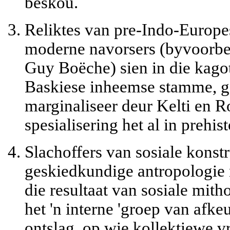
beskou.
Reliktes van pre-Indo-Europe
moderne navorsers (byvoorbe
Guy Boëche) sien in die kago
Baskiese inheemse stamme, ge
marginaliseer deur Kelti en R
spesialisering het al in prehis
Slachoffers van sosiale konstr
geskiedkundige antropologie 
die resultaat van sosiale mith
het 'n interne 'groep van afkeu
ontslag, op wie kollektiewe vr