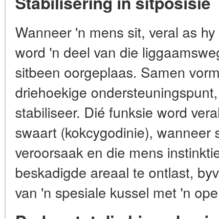
Stabilisering in sitposisie
Wanneer 'n mens sit, veral as hy ag
word 'n deel van die liggaamsweg
sitbeen oorgeplaas. Samen vorm h
driehoekige ondersteuningspunt, w
stabiliseer. Dié funksie word ver
swaart (kokcygodinie), wanneer si
veroorsaak en die mens instinktie
beskadigde areaal te ontlast, by
van 'n spesiale kussel met 'n ope