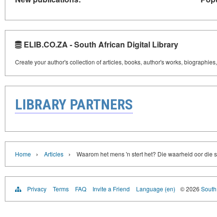
ELIB.CO.ZA - South African Digital Library
Create your author's collection of articles, books, author's works, biographies
LIBRARY PARTNERS
›
›
Home
Articles
Waarom het mens 'n stert het? Die waarheid oor die s
Privacy
Terms
FAQ
Invite a Friend
Language (en)
© 2026
South 