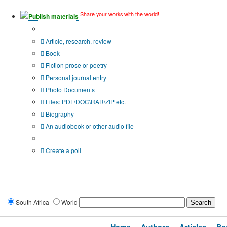
Share your works with the world!
Publish materials
Publication type?
Article, research, review
Book
Fiction prose or poetry
Personal journal entry
Photo Documents
Files: PDF\DOC\RAR\ZIP etc.
Biography
An audiobook or other audio file
Additional options:
Create a poll
South Africa
World