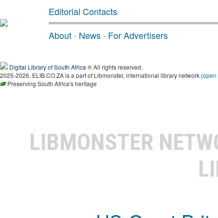
Editorial Contacts
About
·
News
·
For Advertisers
Digital Library of South Africa
® All rights reserved.
2025-2026, ELIB.CO.ZA is a part of Libmonster, international library network (
open
Preserving South Africa's heritage
LIBMONSTER NET
L