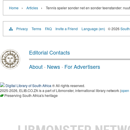
›
›
Home
Articles
Tennis speler sonder net en sonder teenstander: nuut
Privacy
Terms
FAQ
Invite a Friend
Language (en)
© 2026
South 
Editorial Contacts
About
·
News
·
For Advertisers
Digital Library of South Africa
® All rights reserved.
2025-2026, ELIB.CO.ZA is a part of Libmonster, international library network (
open
Preserving South Africa's heritage