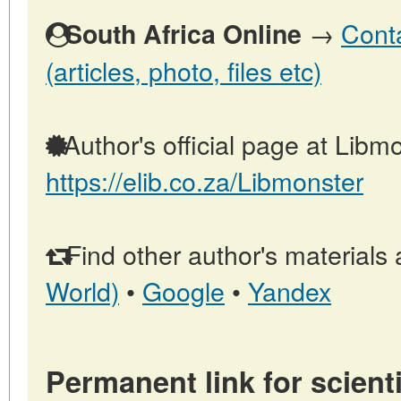
→
Conta
South Africa Online
(articles, photo, files etc)
Author's official page at Libmo
https://elib.co.za/Libmonster
Find other author's materials 
World)
•
Google
•
Yandex
Permanent link for scienti