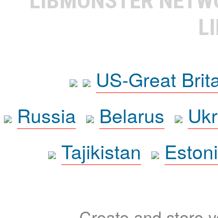
LIBMONSTER NET
L
US-Great Brit
Russia
Belarus
Ukr
Tajikistan
Eston
Create and store yo