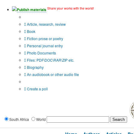
Share your works with the world!
Publish materials
Publication type?
Article, research, review
Book
Fiction prose or poetry
Personal journal entry
Photo Documents
Files: PDF\DOC\RAR\ZIP etc.
Biography
An audiobook or other audio file
Additional options:
Create a poll
South Africa
World