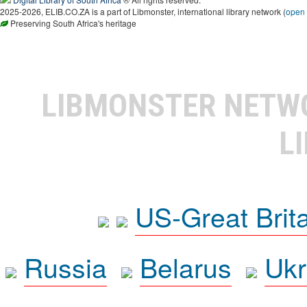
2025-2026, ELIB.CO.ZA is a part of Libmonster, international library network (
open
Preserving South Africa's heritage
LIBMONSTER NET
L
US-Great Brit
Russia
Belarus
Ukr