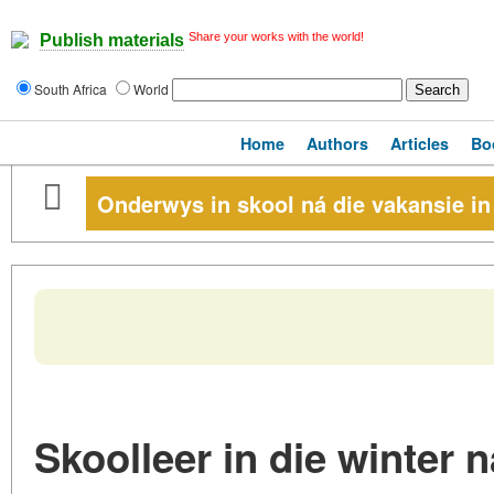
Share your works with the world!
Publish materials
South Africa
World
Home
Authors
Articles
Bo
Onderwys in skool ná die vakansie in
Skoolleer in die winter 