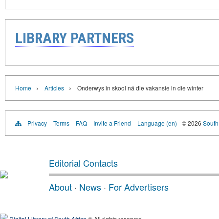
LIBRARY PARTNERS
›
›
Home
Articles
Onderwys in skool ná die vakansie in die winter
Privacy
Terms
FAQ
Invite a Friend
Language (en)
© 2026
South 
Editorial Contacts
About
·
News
·
For Advertisers
Digital Library of South Africa
® All rights reserved.