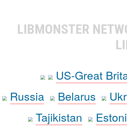
LIBMONSTER NET
L
US-Great Brit
Russia
Belarus
Ukr
Tajikistan
Eston