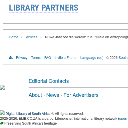
LIBRARY PARTNERS
›
›
Home
Articles
Nuwe Jaar oor die wêreld: 'n Kulturele en Antropolo
Privacy
Terms
FAQ
Invite a Friend
Language (en)
© 2026
South 
Editorial Contacts
About
·
News
·
For Advertisers
Digital Library of South Africa
® All rights reserved.
2025-2026, ELIB.CO.ZA is a part of Libmonster, international library network (
open
Preserving South Africa's heritage