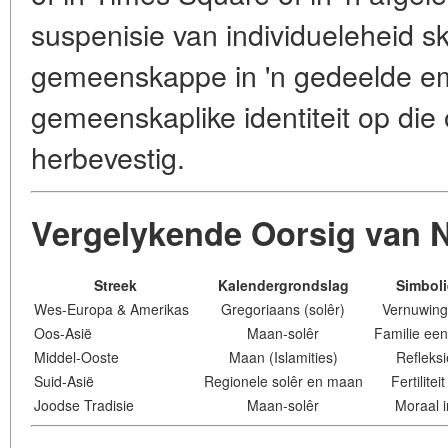
suspenisie van individueleheid sk
gemeenskappe in 'n gedeelde emo
gemeenskaplike identiteit op die
herbevestig.
Vergelykende Oorsig van N
Streek
Kalendergrondslag
Simbol
Wes-Europa & Amerikas
Gregoriaans (solêr)
Vernuwing
Oos-Asië
Maan-solêr
Familie een
Middel-Ooste
Maan (Islamities)
Refleks
Suid-Asië
Regionele solêr en maan
Fertilitei
Joodse Tradisie
Maan-solêr
Moraal i