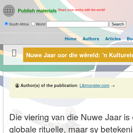
Share your works with the world!
Publish materials
South Africa
World
Home
Authors
Articles
Bo
Nuwe Jaar oor die wêreld: 'n Kulture
Author(s) of the publication
:
Libmonster.com
→
Die viering van die Nuwe Jaar is
globale rituelle, maar sy beteken