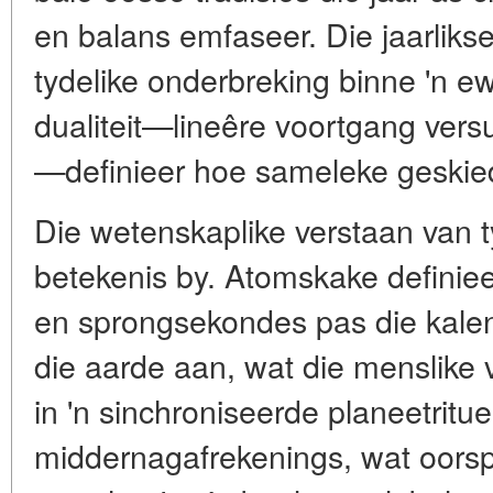
en balans emfaseer. Die jaarlikse
tydelike onderbreking binne 'n ew
dualiteit—lineêre voortgang vers
—definieer hoe sameleke geskiede
Die wetenskaplike verstaan van t
betekenis by. Atomskake definiee
en sprongsekondes pas die kalen
die aarde aan, wat die menslike 
in 'n sinchroniseerde planeetritu
middernagafrekenings, wat oorspr