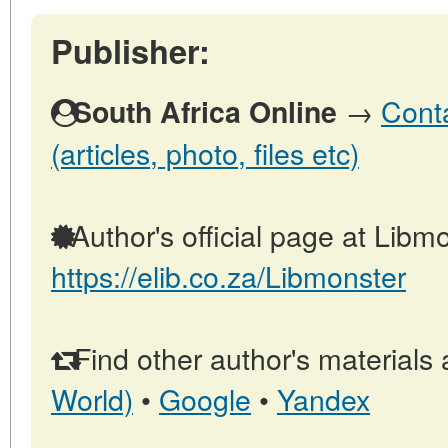
Publisher:
→
Conta
South Africa Online
(articles, photo, files etc)
Author's official page at Libmo
https://elib.co.za/Libmonster
Find other author's materials 
World)
•
Google
•
Yandex