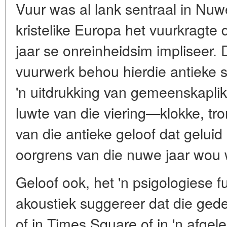
Vuur was al lank sentraal in Nuwe
kristelike Europa het vuurkragte
jaar se onreinheidsim impliseer.
vuurwerk behou hierdie antieke 
'n uitdrukking van gemeenskapli
luwte van die viering—klokke, t
van die antieke geloof dat gelui
oorgrens van die nuwe jaar wou 
Geloof ook, het 'n psigologiese fu
akoustiek suggereer dat die ged
of in Times Square of in 'n afge