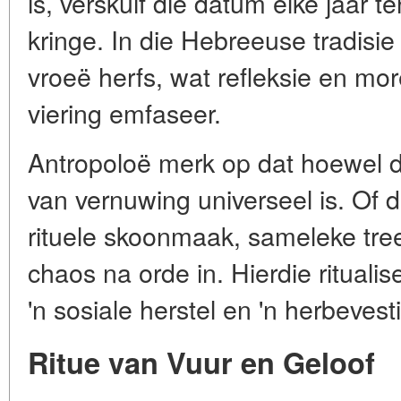
is, verskuif die datum elke jaar t
kringe. In die Hebreeuse tradis
vroeë herfs, wat refleksie en m
viering emfaseer.
Antropoloë merk op dat hoewel d
van vernuwing universeel is. Of de
rituele skoonmaak, sameleke tre
chaos na orde in. Hierdie rituali
'n sosiale herstel en 'n herbeves
Ritue van Vuur en Geloof