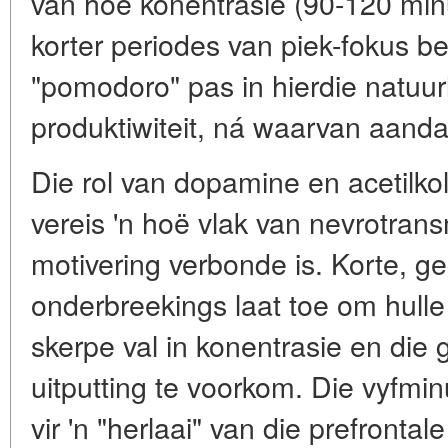
van hoë konentrasie (90-120 min
korter periodes van piek-fokus b
"pomodoro" pas in hierdie natuurl
produktiwiteit, ná waarvan aanda
Die rol van dopamine en acetilko
vereis 'n hoë vlak van nevrotran
motivering verbonde is. Korte, 
onderbreekings laat toe om hulle 
skerpe val in konentrasie en die
uitputting te voorkom. Die vyfmin
vir 'n "herlaai" van die prefrontale