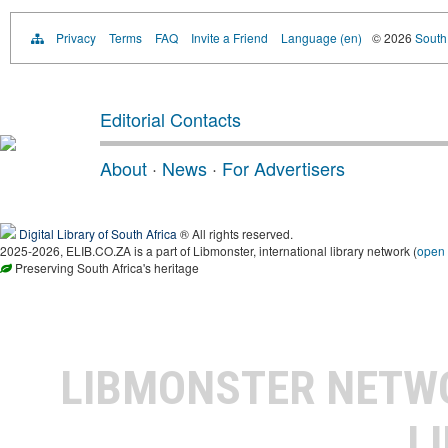
Privacy
Terms
FAQ
Invite a Friend
Language (en)
© 2026
South 
Editorial Contacts
About
·
News
·
For Advertisers
Digital Library of South Africa
® All rights reserved.
2025-2026, ELIB.CO.ZA is a part of Libmonster, international library network (
open
Preserving South Africa's heritage
LIBMONSTER NET
L