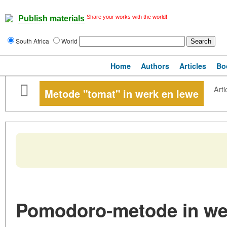
Share your works with the world!
Publish materials
South Africa
World
Home
Authors
Articles
Bo
Arti
Metode "tomat" in werk en lewe
Pomodoro-metode in wer