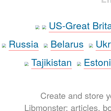
US-Great Brit
Russia
Belarus
Ukr
Tajikistan
Eston
Create and store yo
Libmonster: articles, b