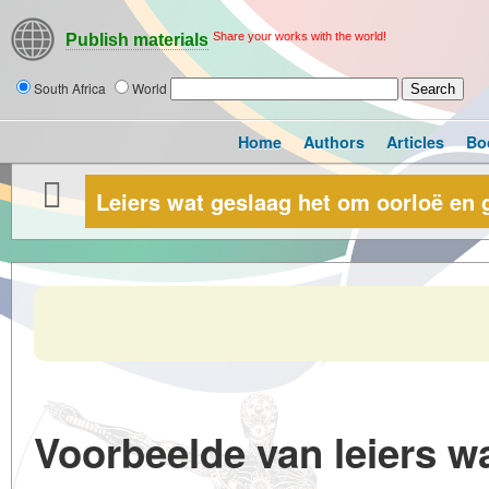
Share your works with the world!
Publish materials
South Africa
World
Home
Authors
Articles
Bo
Leiers wat geslaag het om oorloë en 
Voorbeelde van leiers w