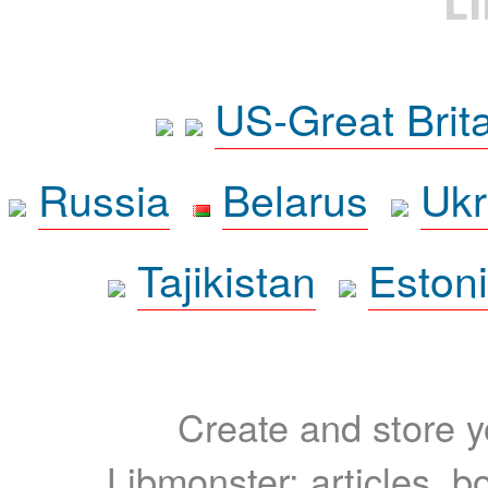
L
US-Great Brit
Russia
Belarus
Ukr
Tajikistan
Eston
Create and store yo
Libmonster: articles, b