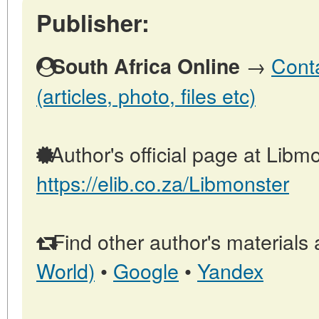
Publisher:
→
Conta
South Africa Online
(articles, photo, files etc)
Author's official page at Libmo
https://elib.co.za/Libmonster
Find other author's materials 
World)
•
Google
•
Yandex