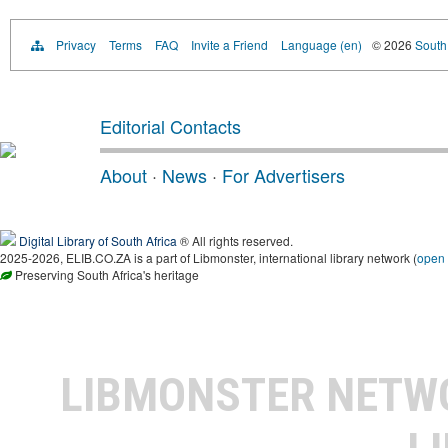
Privacy
Terms
FAQ
Invite a Friend
Language (en)
© 2026
South 
Editorial Contacts
About
·
News
·
For Advertisers
Digital Library of South Africa
® All rights reserved.
2025-2026, ELIB.CO.ZA is a part of Libmonster, international library network (
open
Preserving South Africa's heritage
LIBMONSTER NET