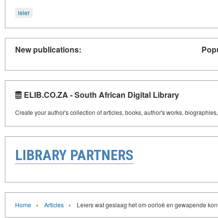
leier
New publications:
Popu
ELIB.CO.ZA - South African Digital Library
Create your author's collection of articles, books, author's works, biographies
LIBRARY PARTNERS
›
›
Home
Articles
Leiers wat geslaag het om oorloë en gewapende konfli