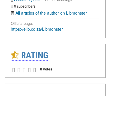
0 subscribers
All articles of the author on Libmonster
Official page:
https://elib.co.za/Libmonster
RATING
0 votes