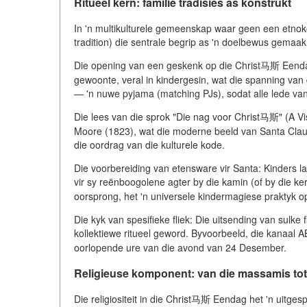
Ritueel kern: familie tradisies as konstrukt
In 'n multikulturele gemeenskap waar geen een etnokon
tradition) die sentrale begrip as 'n doelbewus gemaak 
Die opening van een geskenk op die Christ马斯 Eenda
gewoonte, veral in kindergesin, wat die spanning van
— 'n nuwe pyjama (matching PJs), sodat alle lede van 
Die lees van die sprok "Die nag voor Christ马斯" (A Vis
Moore (1823), wat die moderne beeld van Santa Claus bev
die oordrag van die kulturele kode.
Die voorbereiding van etensware vir Santa: Kinders la
vir sy reënboogolene agter by die kamin (of by die ke
oorsprong, het 'n universele kindermagiese praktyk o
Die kyk van spesifieke fliek: Die uitsending van sulke 
kollektiewe ritueel geword. Byvoorbeeld, die kanaal 
oorlopende ure van die avond van 24 Desember.
Religieuse komponent: van die massamis tot 
Die religiositeit in die Christ马斯 Eendag het 'n uitges