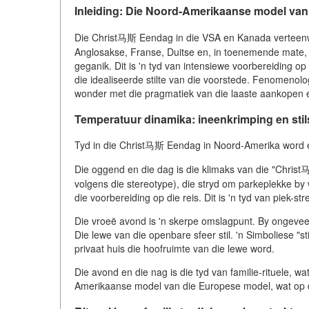
Inleiding: Die Noord-Amerikaanse model va
Die Christ马斯 Eendag in die VSA en Kanada verteenwoo
Anglosakse, Franse, Duitse en, in toenemende mate, L
geganik. Dit is 'n tyd van intensiewe voorbereiding op
die idealiseerde stilte van die voorstede. Fenomenolo
wonder met die pragmatiek van die laaste aankopen en
Temperatuur dinamika: ineenkrimping en sti
Tyd in die Christ马斯 Eendag in Noord-Amerika word e
Die oggend en die dag is die klimaks van die "Christ
volgens die stereotype), die stryd om parkeplekke by 
die voorbereiding op die reis. Dit is 'n tyd van piek-s
Die vroeë avond is 'n skerpe omslagpunt. By ongeveer 
Die lewe van die openbare sfeer stil. 'n Simboliese "s
privaat huis die hoofruimte van die lewe word.
Die avond en die nag is die tyd van familie-rituele, w
Amerikaanse model van die Europese model, wat op d