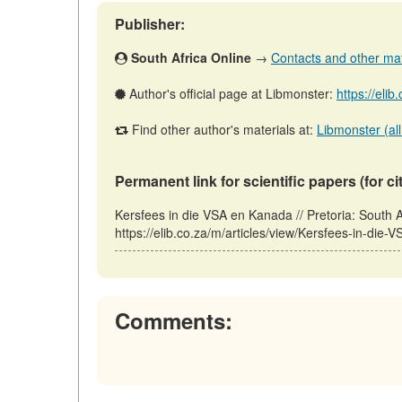
Publisher:
South Africa Online
→
Contacts and other mater
Author's official page at Libmonster:
https://eli
Find other author's materials at:
Libmonster (all
Permanent link for scientific papers (for ci
Kersfees in die VSA en Kanada // Pretoria: South
https://elib.co.za/m/articles/view/Kersfees-in-die
Comments: