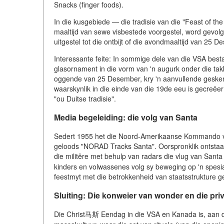
Snacks (finger foods).
In die kusgebiede — die tradisie van die "Feast of the
maaltijd van sewe visbestede voorgestel, word gevolg.
uitgestel tot die ontbijt of die avondmaaltijd van 25 D
Interessante feite: In sommige dele van die VSA besta
glasornament in die vorm van 'n augurk onder die takk
oggende van 25 Desember, kry 'n aanvullende geskenk
waarskynlik in die einde van die 19de eeu is gecreëer
"ou Duitse tradisie".
Media begeleiding: die volg van Santa
Sedert 1955 het die Noord-Amerikaanse Kommando vir
geloods "NORAD Tracks Santa". Oorspronklik ontstaan u
die militêre met behulp van radars die vlug van Sant
kinders en volwassenes volg sy beweging op 'n spesial
feestmyt met die betrokkenheid van staatsstrukture g
Sluiting: Die konweier van wonder en die priva
Die Christ马斯 Eendag in die VSA en Kanada is, aan di