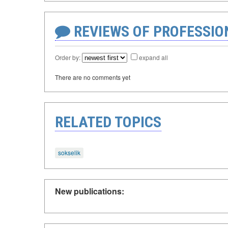
REVIEWS OF PROFESSI
Order by:
expand all
There are no comments yet
RELATED TOPICS
sokselik
New publications: