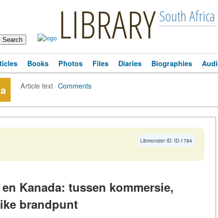
LIBRARY
South Africa
ticles
Books
Photos
Files
Diaries
Biographies
Audi
Article text
·
Comments
da
Libmonster ID: ID-1784
 en Kanada: tussen kommersie,
like brandpunt