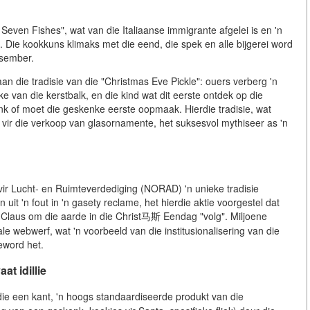
 Seven Fishes", wat van die Italiaanse immigrante afgelei is en 'n
 Die kookkuns klimaks met die eend, die spek en alle bijgerei word
esember.
an die tradisie van die "Christmas Eve Pickle": ouers verberg 'n
e van die kerstbalk, en die kind wat dit eerste ontdek op die
 of moet die geskenke eerste oopmaak. Hierdie tradisie, wat
 vir die verkoop van glasornamente, het suksesvol mythiseer as 'n
 Lucht- en Ruimteverdediging (NORAD) 'n unieke tradisie
it 'n fout in 'n gasety reclame, het hierdie aktie voorgestel dat
a Claus om die aarde in die Christ马斯 Eendag "volg". Miljoene
e webwerf, wat 'n voorbeeld van die institusionalisering van die
eword het.
at idillie
e een kant, 'n hoogs standaardiseerde produkt van die