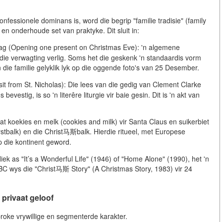
fessionele dominans is, word die begrip "familie tradisie" (family
en onderhoude set van praktyke. Dit sluit in:
g (Opening one present on Christmas Eve): 'n algemene
 die verwagting verlig. Soms het die geskenk 'n standaardis vorm
die familie gelyklik lyk op die oggende foto's van 25 Desember.
it from St. Nicholas): Die lees van die gedig van Clement Clarke
estig, is so 'n literêre liturgie vir baie gesin. Dit is 'n akt van
at koekies en melk (cookies and milk) vir Santa Claus en suikerbiet
rstbalk) en die Christ马斯balk. Hierdie ritueel, met Europese
p die kontinent geword.
fliek as "It’s a Wonderful Life" (1946) of "Home Alone" (1990), het 'n
ABC wys die "Christ马斯 Story" (A Christmas Story, 1983) vir 24
privaat geloof
proke vrywillige en segmenterde karakter.