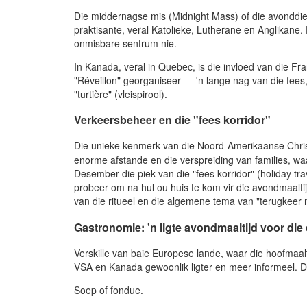
Die middernagse mis (Midnight Mass) of die avonddiens
praktisante, veral Katolieke, Lutherane en Anglikane. 
onmisbare sentrum nie.
In Kanada, veral in Quebec, is die invloed van die Fra
"Réveillon" georganiseer — 'n lange nag van die fees
"turtière" (vleispirool).
Verkeersbeheer en die "fees korridor"
Die unieke kenmerk van die Noord-Amerikaanse Chri
enorme afstande en die verspreiding van families, waar
Desember die piek van die "fees korridor" (holiday t
probeer om na hul ou huis te kom vir die avondmaaltij
van die ritueel en die algemene tema van "terugkeer 
Gastronomie: 'n ligte avondmaaltijd voor die 
Verskille van baie Europese lande, waar die hoofmaalt
VSA en Kanada gewoonlik ligter en meer informeel. D
Soep of fondue.