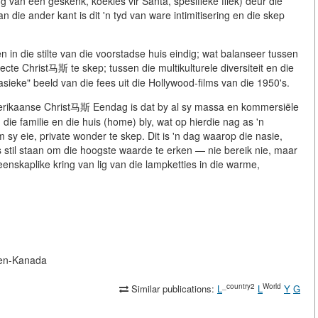
g van een geskenk, koekies vir Santa, spesifieke fliek) deur die
ie ander kant is dit 'n tyd van ware intimitisering en die skep
 en in die stilte van die voorstadse huis eindig; wat balanseer tussen
cte Christ马斯 te skep; tussen die multikulturele diversiteit en die
sieke" beeld van die fees uit die Hollywood-films van die 1950's.
rikaanse Christ马斯 Eendag is dat by al sy massa en kommersiële
die familie en die huis (home) bly, wat op hierdie nag as 'n
m sy eie, private wonder te skep. Dit is 'n dag waarop die nasie,
 stil staan om die hoogste waarde te erken — nie bereik nie, maar
enskaplike kring van lig van die lampketties in die warme,
A-en-Kanada
_country2
World
Similar publications:
L
L
Y
G