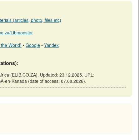
ials (articles, photo, files etc)
b.co.za/Libmonster
 the World)
•
Google
•
Yandex
tations):
 Africa (ELIB.CO.ZA). Updated: 23.12.2025. URL:
-VSA-en-Kanada (date of access: 07.08.2026).