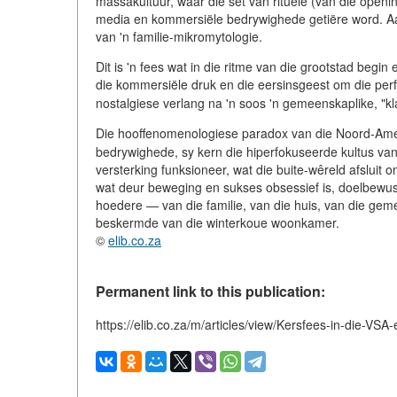
massakultuur, waar die set van rituele (van die openin
media en kommersiële bedrywighede getiëre word. Aan d
van 'n familie-mikromytologie.
Dit is 'n fees wat in die ritme van die grootstad begin
die kommersiële druk en die eersinsgeest om die perfe
nostalgiese verlang na 'n soos 'n gemeenskaplike, "kla
Die hooffenomenologiese paradox van die Noord-Ame
bedrywighede, sy kern die hiperfokuseerde kultus van 
versterking funksioneer, wat die buite-wêreld afsluit o
wat deur beweging en sukses obsessief is, doelbewus
hoedere — van die familie, van die huis, van die geme
beskermde van die winterkoue woonkamer.
©
elib.co.za
Permanent link to this publication:
https://elib.co.za/m/articles/view/Kersfees-in-die-VS