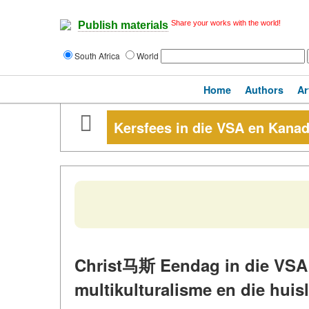
Share your works with the world!
Publish materials
South Africa
World
Home
Authors
Ar
Kersfees in die VSA en Kana
Christ马斯 Eendag in die VSA
multikulturalisme en die huis