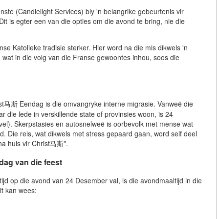
te (Candlelight Services) bly 'n belangrike gebeurtenis vir
Dit is egter een van die opties om die avond te bring, nie die
nse Katolieke tradisie sterker. Hier word na die mis dikwels 'n
, wat in die volg van die Franse gewoontes inhou, soos die
st马斯 Eendag is die omvangryke interne migrasie. Vanweë die
 die lede in verskillende state of provinsies woon, is 24
ravel). Skerpstasies en autosnelweë is oorbevolk met mense wat
d. Die reis, wat dikwels met stress gepaard gaan, word self deel
na huis vir Christ马斯".
dag van die feest
ijd op die avond van 24 Desember val, is die avondmaaltijd in die
it kan wees: