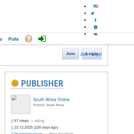
o
Polls
Join
·
Login
Join
Login
PUBLISHER
South Africa Online
Pretoria, South Africa
→
rating
97 views
23.12.2025 (226 days ago)
→
other headings
Религиоведение