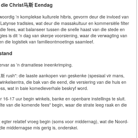
n die Christ马斯 Eendag
rdig 'n komplekse kulturele hibris, gevorm deur die invloed van
atynse tradisies, wat deur die massakultuur en kommersiële filter
 die fees, wat balanseer tussen die snelle haast van die stede en
gies is dit 'n dag van skerpe voorsiening, waar die verwagting van
 die logistiek van familieontmoetings saamleef.
lstand
rvar as 'n dramatiese ineenkrimping.
马斯 rush": die laaste aankopen van geskenke (spesiaal vir mans,
winkelsentra, die bak van die eend, die versiering van die huis en
tress, wat in baie komedieverhale beskryf word.
16-17 uur begin winkels, banke en openbare instellings te sluit.
tilte van die komende fees" begin, waar die strate leeg raak en die
at egter relatief vroeg begin (soms voor middernag), wat die Noord-
ie middernagse mis gerig is, onderskei.