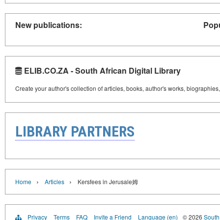
New publications:
Popu
ELIB.CO.ZA - South African Digital Library
Create your author's collection of articles, books, author's works, biographies
LIBRARY PARTNERS
›
›
Home
Articles
Kersfees in Jerusale姆
Privacy
Terms
FAQ
Invite a Friend
Language (en)
© 2026
South 