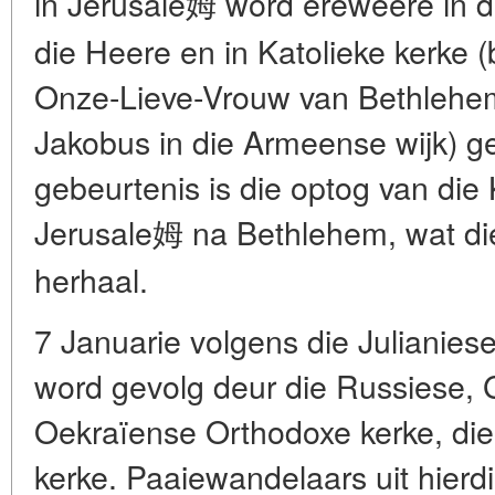
in Jerusale姆 word ereweëre in d
die Heere en in Katolieke kerke 
Onze-Lieve-Vrouw van Bethlehem 
Jakobus in die Armeense wijk) ge
gebeurtenis is die optog van die 
Jerusale姆 na Bethlehem, wat die
herhaal.
7 Januarie volgens die Julianies
word gevolg deur die Russiese, 
Oekraïense Orthodoxe kerke, die
kerke. Paaiewandelaars uit hierdi