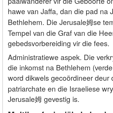
paalwanderer vir die Geboorte o
hawe van Jaffa, dan die pad na 
Bethlehem. Die Jerusale姆se temp
Tempel van die Graf van die Heer
gebedsvorbereiding vir die fees.
Administratiewe aspek. Die verk
die inkomst na Bethlehem (verde
word dikwels gecoördineer deur
patriarchate en die Israeliese w
Jerusale姆 gevestig is.