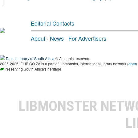
Editorial Contacts
About
·
News
·
For Advertisers
Digital Library of South Africa
® All rights reserved.
2025-2026, ELIB.CO.ZA is a part of Libmonster, international library network (
open
Preserving South Africa's heritage
LIBMONSTER NET
L