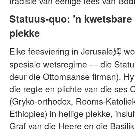
tradisie van eenige fees van Bod
Statuus-quo: 'n kwetsbare 
plekke
Elke feesviering in Jerusale姆 wo
spesiale wetsregime — die Statu
deur die Ottomaanse firman). Hy 
die regte en plichte van die ses C
(Gryko-orthodox, Rooms-Katoliek,
Ethiopies) in heilige plekke, insl
Graf van die Heere en die Basili