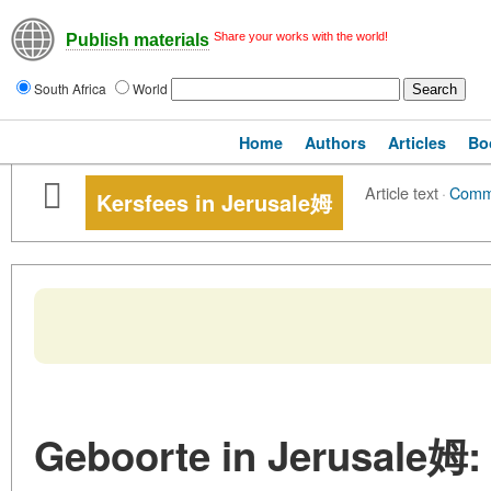
Share your works with the world!
Publish materials
South Africa
World
Home
Authors
Articles
Bo
Article text
·
Comm
Kersfees in Jerusale姆
Geboorte in Jerusale姆: 