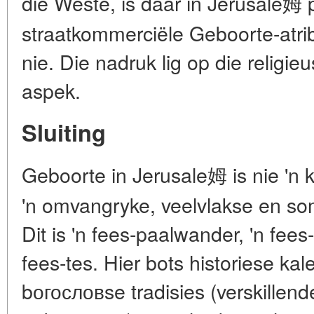
die Weste, is daar in Jerusale姆 
straatkommerciële Geboorte-atrib
nie. Die nadruk lig op die religi
aspek.
Sluiting
Geboorte in Jerusale姆 is nie 'n 
'n omvangryke, veelvlakse en so
Dit is 'n fees-paalwander, 'n fee
fees-tes. Hier bots historiese kal
bогословse tradisies (verskillend