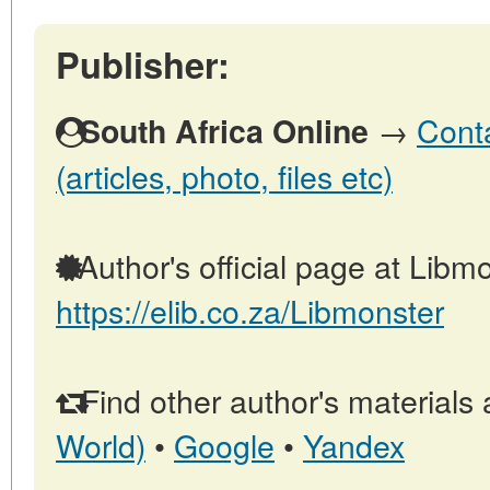
Publisher:
→
Conta
South Africa Online
(articles, photo, files etc)
Author's official page at Libmo
https://elib.co.za/Libmonster
Find other author's materials 
World)
•
Google
•
Yandex