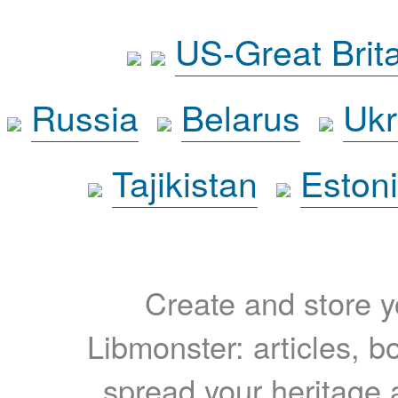
US-Great Brit
Russia
Belarus
Ukr
Tajikistan
Eston
Create and store yo
Libmonster: articles, b
spread your heritage a