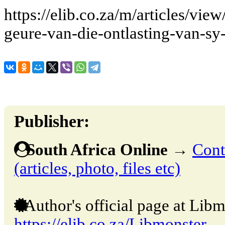
https://elib.co.za/m/articles/vi
geure-van-die-ontlasting-van-sy
Publisher:
South Africa Online
→
Cont
(articles, photo, files etc)
Author's official page at Libm
https://elib.co.za/Libmonster