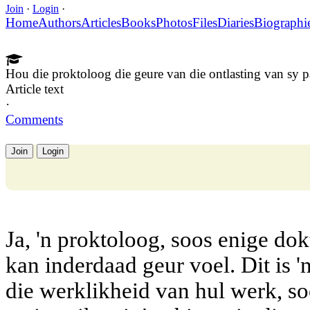
Join
·
Login
·
Home
Authors
Articles
Books
Photos
Files
Diaries
Biographi
Hou die proktoloog die geure van die ontlasting van sy p
Article text
·
Comments
Join
Login
Ja, 'n proktoloog, soos enige dok
kan inderdaad
geur voel
. Dit is
die werklikheid van hul werk, so