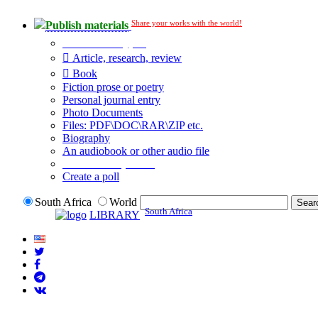
Share your works with the world!
Publish materials
Publication type?
Article, research, review
Book
Fiction prose or poetry
Personal journal entry
Photo Documents
Files: PDF\DOC\RAR\ZIP etc.
Biography
An audiobook or other audio file
Additional options:
Create a poll
South Africa
World
South Africa
LIBRARY