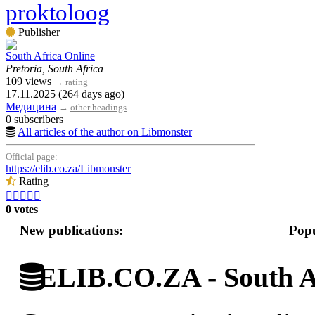
proktoloog
Publisher
South Africa Online
Pretoria, South Africa
109 views
→
rating
17.11.2025 (264 days ago)
Медицина
→
other headings
0 subscribers
All articles of the author on Libmonster
Official page:
https://elib.co.za/Libmonster
Rating





0 votes
New publications:
Popu
ELIB.CO.ZA - South Af