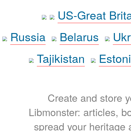
US-Great Brit
Russia
Belarus
Ukr
Tajikistan
Eston
Create and store yo
Libmonster: articles, b
spread your heritage a