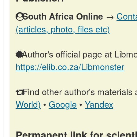
→
Conta
South Africa Online
(articles, photo, files etc)
Author's official page at Libmo
https://elib.co.za/Libmonster
Find other author's materials 
World)
•
Google
•
Yandex
Permanent link for scienti