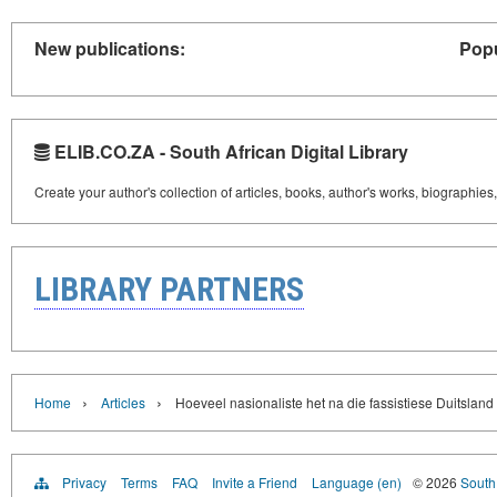
New publications:
Popu
ELIB.CO.ZA - South African Digital Library
Create your author's collection of articles, books, author's works, biographies
LIBRARY PARTNERS
›
›
Home
Articles
Hoeveel nasionaliste het na die fassistiese Duitsland
Privacy
Terms
FAQ
Invite a Friend
Language (en)
© 2026
South 