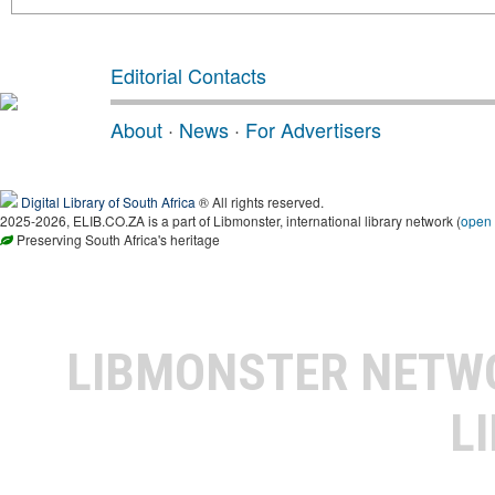
Editorial Contacts
About
·
News
·
For Advertisers
Digital Library of South Africa
® All rights reserved.
2025-2026, ELIB.CO.ZA is a part of Libmonster, international library network (
open
Preserving South Africa's heritage
LIBMONSTER NET
L