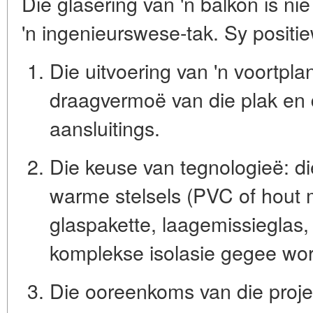
Die glasering van 'n balkon is n
'n
ingenieurswese-tak
. Sy positi
Die uitvoering van 'n voortpla
draagvermoë van die plak en 
aansluitings.
Die keuse van tegnologieë: d
warme stelsels (PVC of hout
glaspakette, laagemissieglas,
komplekse isolasie gegee wor
Die ooreenkoms van die projek