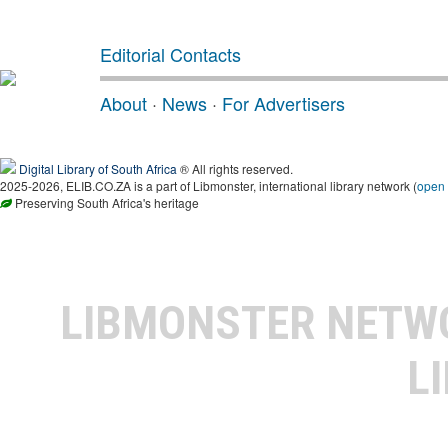
Editorial Contacts
About
·
News
·
For Advertisers
Digital Library of South Africa
® All rights reserved.
2025-2026, ELIB.CO.ZA is a part of Libmonster, international library network (
open
Preserving South Africa's heritage
LIBMONSTER NET
L