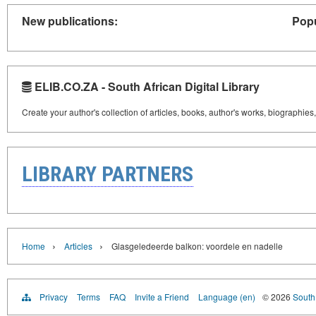
New publications:
Popu
ELIB.CO.ZA - South African Digital Library
Create your author's collection of articles, books, author's works, biographies
LIBRARY PARTNERS
›
›
Home
Articles
Glasgeledeerde balkon: voordele en nadelle
Privacy
Terms
FAQ
Invite a Friend
Language (en)
© 2026
South 