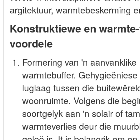
argitektuur, warmtebeskerming e
Konstruktiewe en warmte-
voordele
Formering van 'n aanvanklike
warmtebuffer.
Gehygieëniese g
luglaag tussen die buitewêrel
woonruimte. Volgens die begi
soortgelyk aan 'n solair of tam
warmteverlies deur die muurb
geleë is. It is belangrik om op