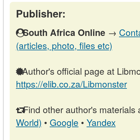
Publisher:
→
Conta
South Africa Online
(articles, photo, files etc)
Author's official page at Libmo
https://elib.co.za/Libmonster
Find other author's materials 
World)
•
Google
•
Yandex