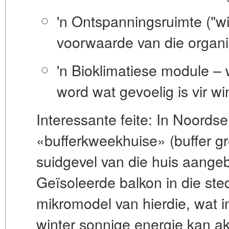
'n Ontspanningsruimte ("wi
voorwaarde van die organi
'n Bioklimatiese module
– 
word wat gevoelig is vir wi
Interessante feite:
In Noordse 
«bufferkweekhuise» (buffer g
suidgevel van die huis aangeb
Geïsoleerde balkon in die ste
mikromodel van hierdie, wat in
winter sonnige energie kan a