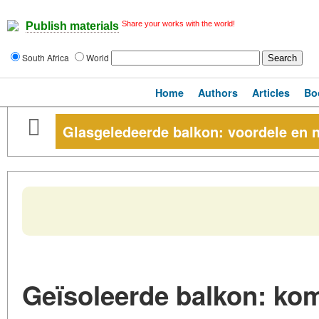
Share your works with the world!
Publish materials
South Africa
World
Home
Authors
Articles
Bo
Glasgeledeerde balkon: voordele en n
Geïsoleerde balkon: kom