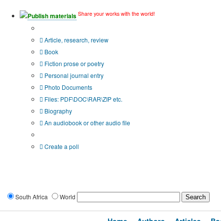
Share your works with the world!
Publish materials
Publication type?
Article, research, review
Book
Fiction prose or poetry
Personal journal entry
Photo Documents
Files: PDF\DOC\RAR\ZIP etc.
Biography
An audiobook or other audio file
Additional options:
Create a poll
South Africa
World