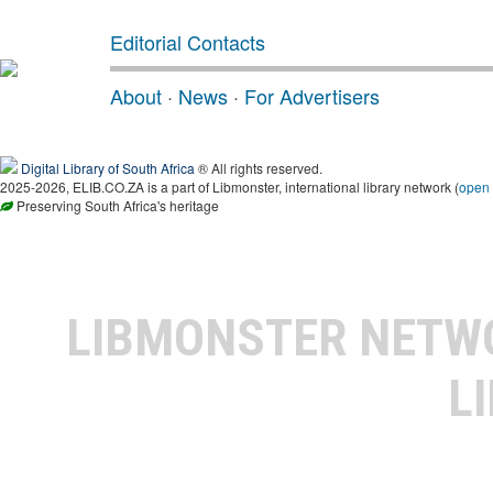
Editorial Contacts
About
·
News
·
For Advertisers
Digital Library of South Africa
® All rights reserved.
2025-2026, ELIB.CO.ZA is a part of Libmonster, international library network (
open
Preserving South Africa's heritage
LIBMONSTER NET
L