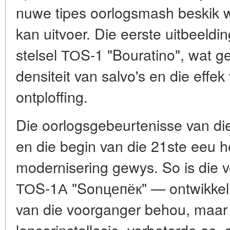
nuwe tipes oorlogsmash beskik 
kan uitvoer. Die eerste uitbeeldi
stelsel ТОS-1 "Bouratino", wat 
densiteit van salvo's en die effek
ontploffing.
Die oorlogsgebeurtenisse van di
en die begin van die 21ste eeu h
modernisering gewys. So is die
ТОS-1А "Sonцепёк" — ontwikkel. 
van die voorganger behou, maar
lanserinstallasie, verbeterde as,