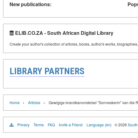
New publications:
Popu
ELIB.CO.ZA - South African Digital Library
Create your author's collection of articles, books, author's works, biographies
LIBRARY PARTNERS
›
›
Home
Articles
Gewigige brandkanonstelsel "Sonneskerm" van die R
Privacy
Terms
FAQ
Invite a Friend
Language (en)
© 2026
South 