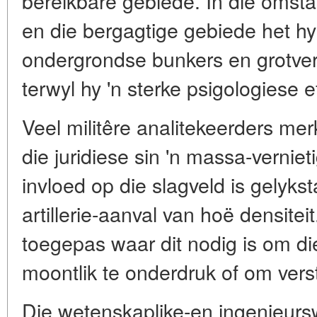
bereikbare gebiede. In die omst
en die bergagtige gebiede het h
ondergrondse bunkers en grotvers
terwyl hy 'n sterke psigologiese e
Veel militêre analitekeerders mer
die juridiese sin 'n massa-vernie
invloed op die slagveld is gelyks
artillerie-aanval van hoë densitei
toegepas waar dit nodig is om d
moontlik te onderdruk of om verst
Die wetenskaplike-en ingenieurs