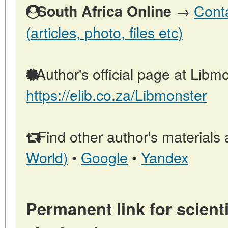
→
Conta
South Africa Online
(articles, photo, files etc)
Author's official page at Libmo
https://elib.co.za/Libmonster
Find other author's materials 
World)
•
Google
•
Yandex
Permanent link for scienti