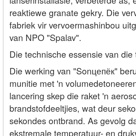
reaktiewe granate gekry. Die ver
fabriek vir vervoermashinbou ui
van NPO "Spalav".
Die technische essensie van die
Die werking van "Sonцепёк" beru
munitie met 'n volumedetoneere
lancering skep die raket 'n aeros
brandstofdeeltjies, wat deur seko
sekondes ontbrand. As gevolg da
ekstremale temperatuur- en druk