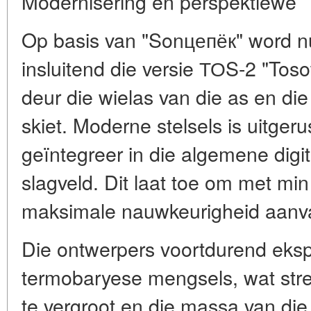
Modernisering en perspektiewe
Op basis van "Sonцепёк" word 
insluitend die versie ТОS-2 "Tos
deur die wielas van die as en die
skiet. Moderne stelsels is uitgeru
geïntegreer in die algemene digit
slagveld. Dit laat toe om met mi
maksimale nauwkeurigheid aanvall
Die ontwerpers voortdurend eks
termobaryese mengsels, wat str
te vergroot en die massa van die 