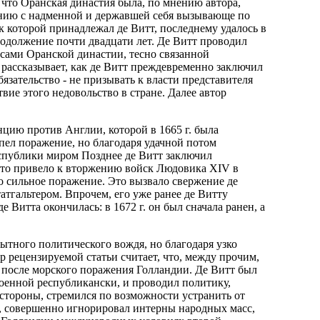
о что Оранская династия была, по мнению автора,
ению с надменной и державшей себя вызывающе по
 которой принадлежал де Витт, последнему удалось в
продолжение почти двадцати лет. Де Витт проводил
есами Оранской династии, тесно связанной
рассказывает, как де Витт преждевременно заключил
язательство - не призывать к власти представителя
вие этого недовольство в стране. Далее автор
цию против Англии, которой в 1665 г. была
пел поражение, но благодаря удачной потом
спублики миром Позднее де Витт заключил
что привело к вторжению войск Людовика XIV в
 сильное поражение. Это вызвало свержение де
атгальтером. Впрочем, его уже ранее де Витту
 Витта окончилась: в 1672 г. он был сначала ранен, а
пытного политического вождя, но благодаря узко
 рецензируемой статьи считает, что, между прочим,
, после морского поражения Голландии. Де Витт был
оенной республикански, и проводил политику,
 стороны, стремился по возможности устранить от
ы, совершенно игнорировал интерны народных масс,