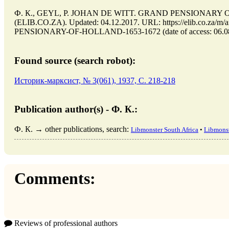
Ф. К., GEYL, P. JOHAN DE WITT. GRAND PENSIONARY OF HO
(ELIB.CO.ZA). Updated: 04.12.2017. URL: https://elib.co.
PENSIONARY-OF-HOLLAND-1653-1672 (date of access: 06.08
Found source (search robot):
Историк-марксист, № 3(061), 1937, C. 218-218
Publication author(s) - Ф. К.:
Ф. К. → other publications, search:
Libmonster South Africa
•
Libmonst
Comments:
Reviews of professional authors