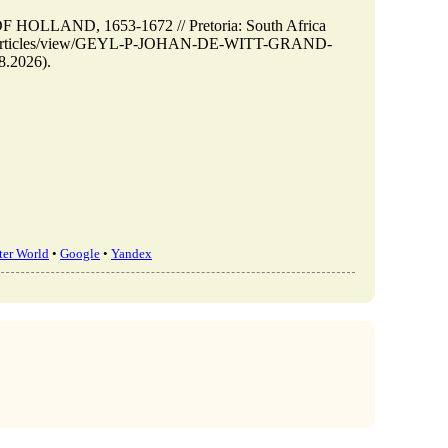
LLAND, 1653-1672 // Pretoria: South Africa
za/m/articles/view/GEYL-P-JOHAN-DE-WITT-GRAND-
.2026).
er World
•
Google
•
Yandex