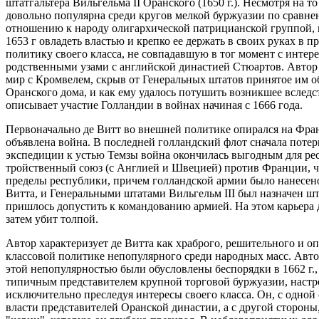
штатгальтера Вильгельма II Оранского (1650 г.). Несмотря на т
довольно популярна среди кругов мелкой буржуазии по сравн
отношению к народу олигархической патрицианской группой, к
1653 г овладеть властью и крепко ее держать в своих руках в 
политику своего класса, не совпадавшую в тог момент с интер
родственными узами с английской династией Стюартов. Автор 
мир с Кромвелем, скрыв от Генеральных штатов принятое им об
Оранского дома, и как ему удалось потушить возникшее вследст
описывает участие Голландии в войнах начиная с 1666 года.
Первоначально де Витт во внешней политике опирался на Фран
объявлена война. В последней голландский флот сначала потер
экспедиции к устью Темзы война окончилась выгодным для ре
тройственный союз (с Англией и Швецией) против Франции, 
пределы республики, причем голландской армии было нанесено
Витта, и Генеральными штатами Вильгельм III был назначен шт
пришлось допустить к командованию армией. На этом карьера де
затем убит толпой.
Автор характеризует де Витта как храброго, решительного и о
классовой политике непопулярного среди народных масс. Автор
этой непопулярностью были обусловлены беспорядки в 1662 г.
типичным представителем крупной торговой буржуазии, настр
исключительно преследуя интересы своего класса. Он, с одной
власти представителей Оранской династии, а с другой сторон