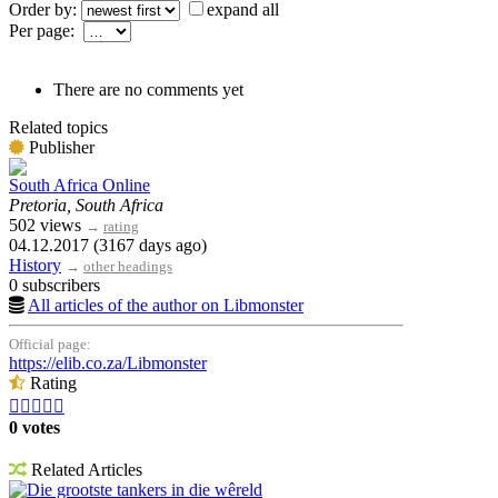
Order by:
expand all
Per page:
There are no comments yet
Related topics
Publisher
South Africa Online
Pretoria, South Africa
502 views
→
rating
04.12.2017 (3167 days ago)
History
→
other headings
0 subscribers
All articles of the author on Libmonster
Official page:
https://elib.co.za/Libmonster
Rating





0 votes
Related Articles
Die grootste tankers in die wêreld