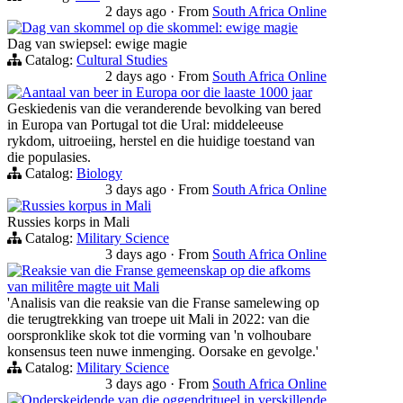
2 days ago
·
From
South Africa Online
Dag van skommel op die skommel: ewige magie
Dag van swiepsel: ewige magie
Catalog:
Cultural Studies
2 days ago
·
From
South Africa Online
Aantaal van beer in Europa oor die laaste 1000 jaar
Geskiedenis van die veranderende bevolking van bered
in Europa van Portugal tot die Ural: middeleeuse
rykdom, uitroeiing, herstel en die huidige toestand van
die populasies.
Catalog:
Biology
3 days ago
·
From
South Africa Online
Russies korpus in Mali
Russies korps in Mali
Catalog:
Military Science
3 days ago
·
From
South Africa Online
Reaksie van die Franse gemeenskap op die afkoms
van militêre magte uit Mali
'Analisis van die reaksie van die Franse samelewing op
die terugtrekking van troepe uit Mali in 2022: van die
oorspronklike skok tot die vorming van 'n volhoubare
konsensus teen nuwe inmenging. Oorsake en gevolge.'
Catalog:
Military Science
3 days ago
·
From
South Africa Online
Onderskeidende van die oggendritueel in verskillende