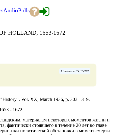
es
Audio
Polls
OF HOLLAND, 1653-1672
Libmonster ID: ID-267
"History". Vol. XX, March 1936, p. 303 - 319.
653 - 1672.
лландским, материалам некоторых моментов жизни и
а, фактически стоявшего в течение 20 лет во главе
теристики политической обстановки в момент смерти