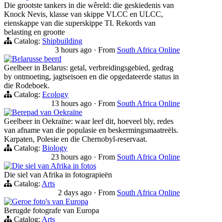
Die grootste tankers in die wêreld: die geskiedenis van
Knock Nevis, klasse van skippe VLCC en ULCC,
eienskappe van die superskippe TI. Rekords van
belasting en grootte
Catalog:
Shipbuilding
3 hours ago
·
From
South Africa Online
Belarusse beerd
Geelbeer in Belarus: getal, verbreidingsgebied, gedrag
by ontmoeting, jagtseisoen en die opgedateerde status in
die Rodeboek.
Catalog:
Ecology
13 hours ago
·
From
South Africa Online
Berepad van Oekraïne
Geelbeer in Oekraïne: waar leef dit, hoeveel bly, redes
van afname van die populasie en beskermingsmaatreëls.
Karpaten, Polesie en die Chernobyl-reservaat.
Catalog:
Biology
23 hours ago
·
From
South Africa Online
Die siel van Afrika in fotos
Die siel van Afrika in fotograpieën
Catalog:
Arts
2 days ago
·
From
South Africa Online
Geroe foto's van Europa
Berugde fotografe van Europa
Catalog:
Arts