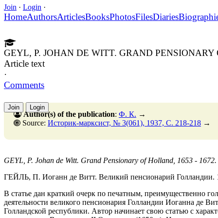
Join
·
Login
·
Home
Authors
Articles
Books
Photos
Files
Diaries
Biographi
GEYL, P. JOHAN DE WITT. GRAND PENSIONARY 
Article text
·
Comments
Join
Login
Author(s) of the publication
:
Ф. К.
→
Source:
Историк-марксист, № 3(061), 1937, C. 218-218
→
GEYL, P. Johan de Witt. Grand Pensionary of Holland, 1653 - 1672.
ГЕЙЛЬ, П. Иоганн де Витт. Великий пенсионарий Голландии. 1
В статье дан краткий очерк по печатным, преимущественно го
деятельности великого пенсионария Голландии Иоганна де Витт
Голландской республики. Автор начинает свою статью с харак