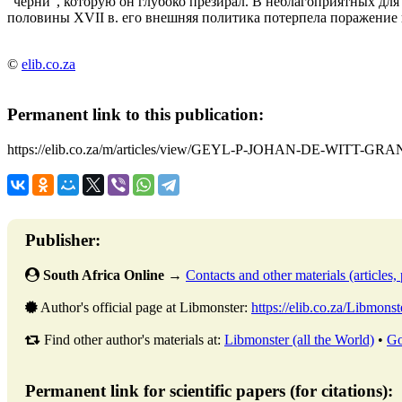
"черни", которую он глубоко презирал. В неблагоприятных дл
половины XVII в. его внешняя политика потерпела поражение и
©
elib.co.za
Permanent link to this publication:
https://elib.co.za/m/articles/view/GEYL-P-JOHAN-DE-WIT
Publisher:
South Africa Online
→
Contacts and other materials (articles, 
Author's official page at Libmonster:
https://elib.co.za/Libmonst
Find other author's materials at:
Libmonster (all the World)
•
Go
Permanent link for scientific papers (for citations):