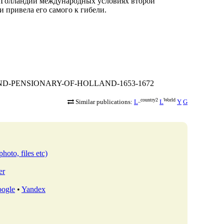
я Голландии международных условиях второй
 привела его самого к гибели.
T-GRAND-PENSIONARY-OF-HOLLAND-1653-1672
_country2
World
Similar publications:
L
L
Y
G
photo, files etc)
er
ogle
•
Yandex