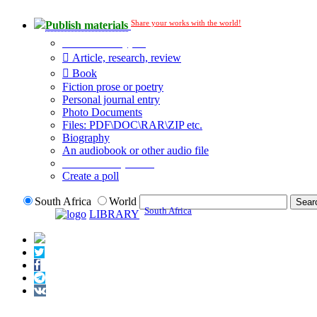
Share your works with the world!
Publish materials
Publication type?
Article, research, review
Book
Fiction prose or poetry
Personal journal entry
Photo Documents
Files: PDF\DOC\RAR\ZIP etc.
Biography
An audiobook or other audio file
Additional options:
Create a poll
South Africa
World
South Africa
LIBRARY