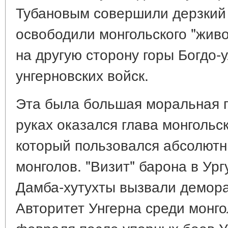
Тубановым совершили дерзкий 
освободили монгольского "живо
на другую сторону горы Богдо-
унгерновских войск.
Эта была большая моральная п
руках оказался глава монгольс
который пользовался абсолютн
монголов. "Визит" барона в Ур
Дамба-хутухты вызвали демора
Авторитет Унгерна среди монго
февраля после упорных боев У