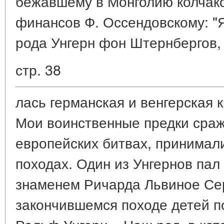
бежавшему в Монголию колчак
финансов Ф. Оссендовскому: "
рода Унгерн фон Штернбергов,
стр. 38
лась германская и венгерская к
Мои воинственные предки сраж
европейских битвах, принимали
походах. Один из Унгернов пал
знаменем Ричарда Львиное Сер
закончившемся походе детей п