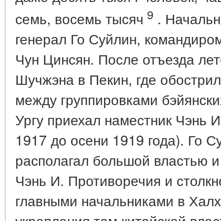
9
семь, восемь тысяч
. Начальн
генерал Го Суйлин, командиром
Чун Цинсян. После отъезда ле
Шучжэна в Пекин, где обострил
между группировками бэйянски
Ургу приехал наместник Чэнь И
1917 до осени 1919 года). Го С
располагал большой властью и
Чэнь И. Противоречия и столк
главными начальниками в Халх
укрепления там китайской влас