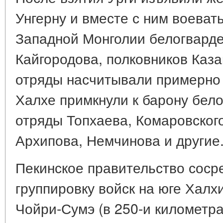
Унгерну и вместе с ним воеват
Западной Монголии белогварде
Кайгородова, полковников Каза
отряды насчитывали примерно 
Халхе примкнули к барону бел
отряды Топхаева, Комаровского
Архипова, Немчинова и другие
Пекинское правительство соср
группировку войск на юге Халх
Чойри-Сумэ (в 250-и километрах