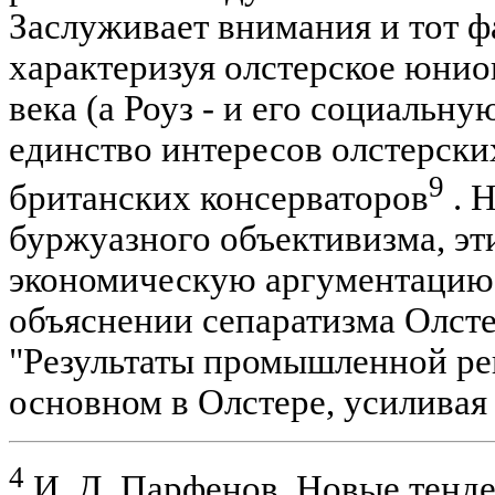
Заслуживает внимания и тот фа
характеризуя олстерское юнио
века (а Роуз - и его социальн
единство интересов олстерск
9
британских консерваторов
. 
буржуазного объективизма, эт
экономическую аргументацию,
объяснении сепаратизма Олсте
"Результаты промышленной ре
основном в Олстере, усилива
4
И. Д. Парфенов. Новые тенд