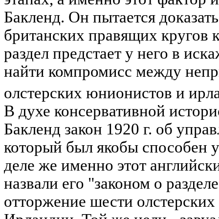
Бакленд. Он пытается доказат
британских правящих кругов к
раздел предстает у него в иск
найти компромисс между неп
олстерских юнионистов и ирл
В духе консервативной истор
Бакленд закон 1920 г. об упра
который был якобы способен у
деле же именно этот английск
назвали его "законом о раздел
отторжение шести олстерских 