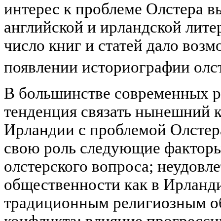
интерес к проблеме Олстера в
английской и ирландской лите
число книг и статей дало возм
появлении историографии олст
В большинстве современных р
тенденция связать нынешний 
Ирландии с проблемой Олстера
свою роль следующие факторы
олстерского вопроса; неудовл
общественности как в Ирланди
традиционным религиозным о
конфликта; влияние прогресс