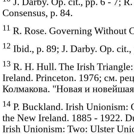
J. Darby. Op. cit., pp. 6 - 7; 
Consensus, p. 84.
11
R. Rose. Governing Without C
12
Ibid., p. 89; J. Darby. Op. cit., 
13
R. H. Hull. The Irish Triangle:
Ireland. Princeton. 1976; см. ре
Колмакова. "Новая и новейшая 
14
P. Buckland. Irish Unionism: 
the New Ireland. 1885 - 1922. Du
Irish Unionism: Two: Ulster Uni