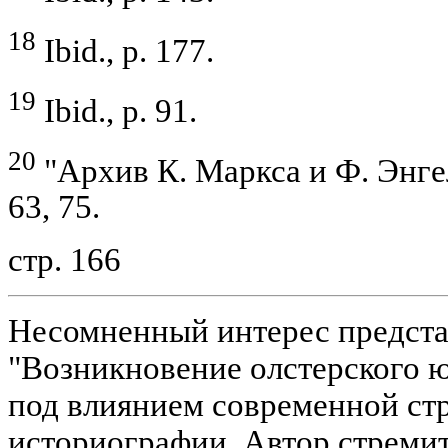
18
Ibid., p. 177.
19
Ibid., p. 91.
20
"Архив К. Маркса и Ф. Энгель
63, 75.
стр. 166
Несомненный интерес предста
"Возникновение олстерского 
под влиянием современной ст
историографии. Автор стремит