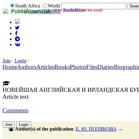
South Africa
World
South Africa
Share your works with the world!
LIBRARY
Publish materials
Join
·
Login
·
Home
Authors
Articles
Books
Photos
Files
Diaries
Biographi
НОВЕЙШАЯ АНГЛИЙСКАЯ И ИРЛАНДСКАЯ БУР
Article text
·
Comments
Join
Login
Author(s) of the publication
:
Е. Ю. ПОЛЯКОВА
→