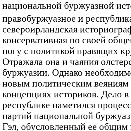
национальной буржуазной ист
правобуржуазное и республик
североирландская историогра
консервативная по своей обще
ногу с политикой правящих кр
Отражала она и чаяния олсте
буржуазии. Однако необходим
новым политическим веяниям н
концепциях историков. Дело в
республике наметился процес
партий национальной буржуаз
Гэл, обусловленный ее общим 