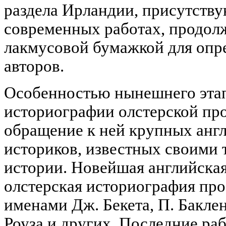
раздела Ирландии, присутству
современных работах, продолж
лакмусовой бумажкой для опр
авторов.
Особенностью нынешнего этап
историографии олстерской пр
обращение к ней крупных анг
историков, известных своими 
истории. Новейшая английска
олстерская историография пр
именами Дж. Бекета, П. Баклен
Роуза и других. Последние ра