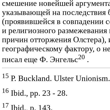
смешение новейшей аргументац
указывающей на последствия 
(проявившейся в совпадении 
и религиозного размежевания 
причин отторжения Олстера), 
географическому фактору, о н
20
писал еще Ф. Энгельс
.
15
P. Buckland. Ulster Unionism.
16
Ibid., pp. 23 - 28.
17
Ibid., p. 143.