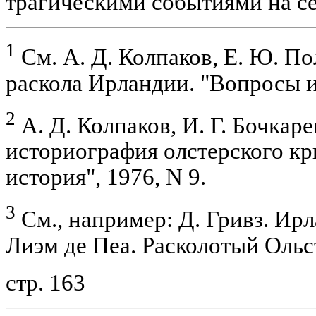
трагическими событиями на с
1
См. А. Д. Колпаков, Е. Ю. П
раскола Ирландии. "Вопросы ис
2
А. Д. Колпаков, И. Г. Бочкар
историография олстерского кр
история", 1976, N 9.
3
См., например: Д. Гривз. Ирл
Лиэм де Пеа. Расколотый Ольст
стр. 163