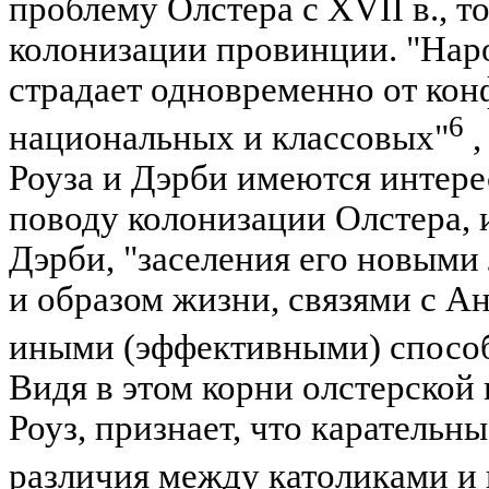
проблему Олстера с XVII в., т
колонизации провинции. "Нар
страдает одновременно от кон
6
национальных и классовых"
,
Роуза и Дэрби имеются интер
поводу колонизации Олстера,
Дэрби, "заселения его новыми
и образом жизни, связями с Ан
иными (эффективными) способ
Видя в этом корни олстерской 
Роуз, признает, что карательн
различия между католиками и