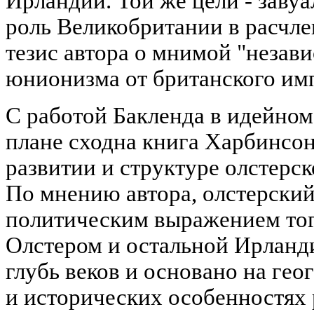
Ирландии. Той же цели - заву
роль Великобритании в расчле
тезис автора о мнимой "незав
юнионизма от британского им
С работой Бакленда в идейном
плане сходна книга Харбинсон
развитии и структуре олстерс
По мнению автора, олстерски
политическим выражением то
Олстером и остальной Ирланди
глубь веков и основано на ге
и исторических особенностях 