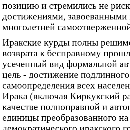
позицию и стремились не рис
достижениями, завоеванными и
многолетней самоотверженной
Иракские курды полны решимо
возврата к бесправному прошл
усеченный вид формальной ав
цель - достижение подлинног
самоопределения всех населе
Ирака (включая Киркукский р
качестве полноправной и авт
единицы преобразованного на
демократического иракского го