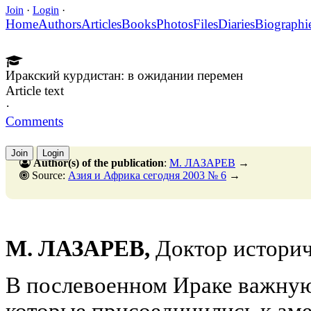
Join
·
Login
·
Home
Authors
Articles
Books
Photos
Files
Diaries
Biographi
Иракский курдистан: в ожидании перемен
Article text
·
Comments
Join
Login
Author(s) of the publication
:
М. ЛАЗАРЕВ
→
Source:
Азия и Африка сегодня 2003 № 6
→
М. ЛАЗАРЕВ,
Доктор историч
В послевоенном Ираке важную 
которые присоединились к ам