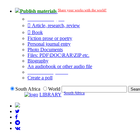
Share your works with the world!
Publish materials
Publication type?
Article, research, review
Book
Fiction prose or poetry
Personal journal entry
Photo Documents
Files: PDF\DOC\RAR\ZIP etc.
Biography
An audiobook or other audio file
Additional options:
Create a poll
South Africa
World
South Africa
LIBRARY