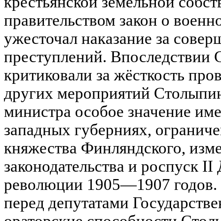
крестьянской земельной собс
правительством закон о военн
ужесточал наказание за совер
преступлений. Впоследствии 
критиковали за жёсткость про
других мероприятий Столыпин
министра особое значение име
западных губерниях, огранич
княжества Финляндского, изм
законодательства и роспуск I
революции 1905—1907 годов.
перед депутатами Государств
ораторские способности Стол