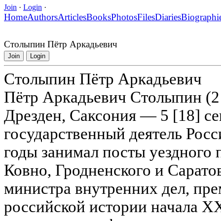
Join
·
Login
·
Home
Authors
Articles
Books
Photos
Files
Diaries
Biographi
Столыпин Пётр Аркадьевич
Join
Login
Столыпин Пётр Аркадьевич
Пётр Аркадьевич Столыпин (2 [
Дрезден, Саксония — 5 [18] с
государственный деятель Росс
годы занимал посты уездного 
Ковно, Гродненского и Сарато
министра внутренних дел, пре
российской истории начала XX