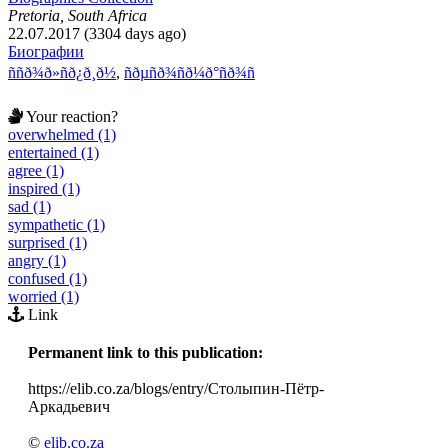
Pretoria, South Africa
22.07.2017 (3304 days ago)
Биографии
ññð¾ð»ñð¿ð¸ð½
,
ñðµñð¾ñð¼ð°ñð¾ñ
Your reaction?
overwhelmed (1)
entertained (1)
agree (1)
inspired (1)
sad (1)
sympathetic (1)
surprised (1)
angry (1)
confused (1)
worried (1)
Link
Permanent link to this publication:
https://elib.co.za/blogs/entry/Столыпин-Пётр-
Аркадьевич
©
elib.co.za