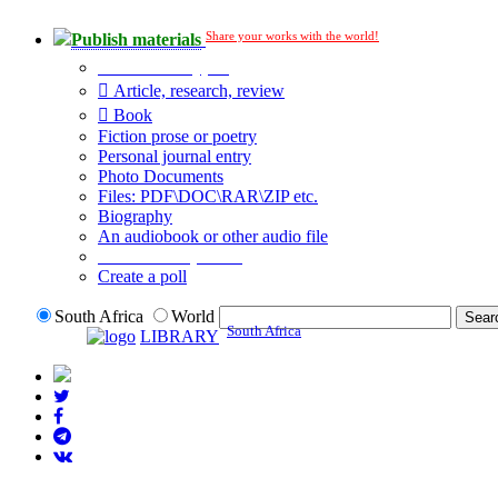
Share your works with the world!
Publish materials
Publication type?
Article, research, review
Book
Fiction prose or poetry
Personal journal entry
Photo Documents
Files: PDF\DOC\RAR\ZIP etc.
Biography
An audiobook or other audio file
Additional options:
Create a poll
South Africa
World
South Africa
LIBRARY